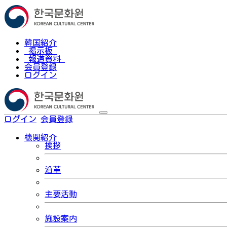
韓国紹介
掲示板
報道資料
会員登録
ログイン
ログイン
会員登録
한국어
機関紹介
挨拶
沿革
主要活動
施設案内