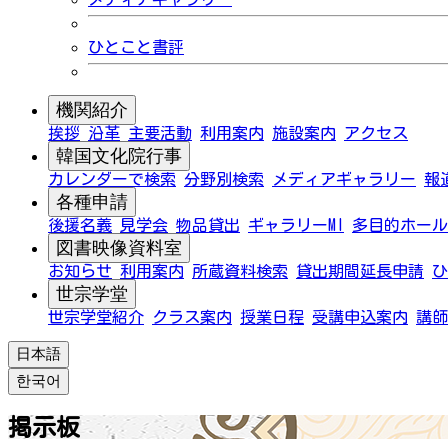
ひとこと書評
機関紹介
挨拶
沿革
主要活動
利用案内
施設案内
アクセス
韓国文化院行事
カレンダーで検索
分野別検索
メディアギャラリー
報
各種申請
後援名義
見学会
物品貸出
ギャラリーMI
多目的ホール
図書映像資料室
お知らせ
利用案内
所蔵資料検索
貸出期間延長申請
ひ
世宗学堂
世宗学堂紹介
クラス案内
授業日程
受講申込案内
講師
日本語
한국어
掲示板