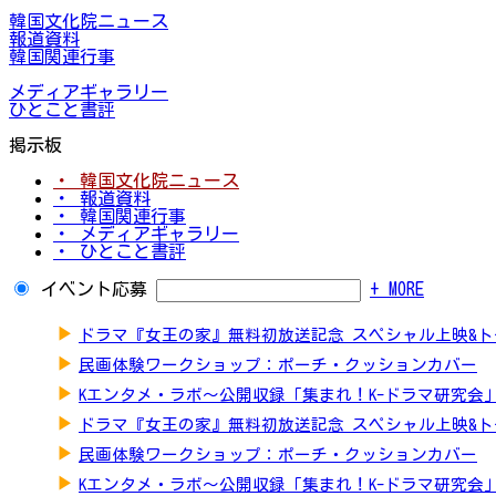
韓国文化院ニュース
報道資料
韓国関連行事
メディアギャラリー
ひとこと書評
掲示板
・ 韓国文化院ニュース
・ 報道資料
・ 韓国関連行事
・ メディアギャラリー
・ ひとこと書評
イベント応募
+ MORE
▶
ドラマ『女王の家』無料初放送記念 スペシャル上映&
▶
民画体験ワークショップ：ポーチ・クッションカバー
▶
Kエンタメ・ラボ～公開収録「集まれ！K-ドラマ研究会
▶
ドラマ『女王の家』無料初放送記念 スペシャル上映&
▶
民画体験ワークショップ：ポーチ・クッションカバー
▶
Kエンタメ・ラボ～公開収録「集まれ！K-ドラマ研究会