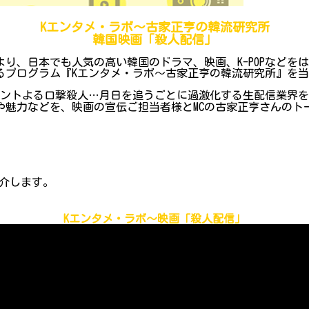
Kエンタメ・ラボ～古家正亨の韓流研究所
韓国映画「殺人配信」
り、日本でも人気の高い韓国のドラマ、映画、K-POPなどを
プログラム『Kエンタメ・ラボ～古家正亨の韓流研究所』を当院Y
メントよる口撃殺人…月日を追うごとに過激化する生配信業界
や魅力などを、映画の宣伝ご担当者様とMCの古家正亨さんのト
介します。
Kエンタメ・ラボ～映画「殺人配信」