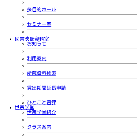
多目的ホール
セミナー室
図書映像資料室
お知らせ
利用案内
所蔵資料検索
貸出期間延長申請
ひとこと書評
世宗学堂
世宗学堂紹介
クラス案内