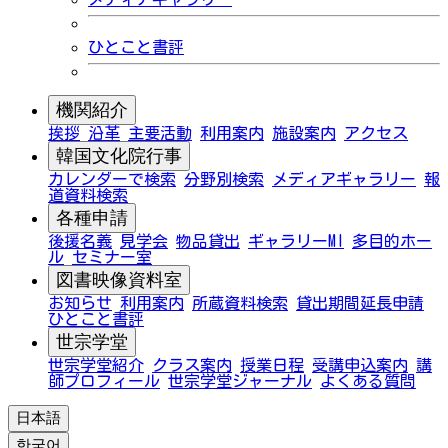
ひとこと書評
機関紹介
挨拶
沿革
主要活動
利用案内
施設案内
アクセス
韓国文化院行事
カレンダーで検索
分野別検索
メディアギャラリー
報
道資料検索
各種申請
後援名義
見学会
物品貸出
ギャラリーMI
多目的ホー
ル
セミナー室
図書映像資料室
お知らせ
利用案内
所蔵資料検索
貸出期間延長申請
ひとこと書評
世宗学堂
世宗学堂紹介
クラス案内
授業日程
受講申込案内
講
師プロフィール
世宗学堂ジャーナル
よくある質問
日本語
한국어