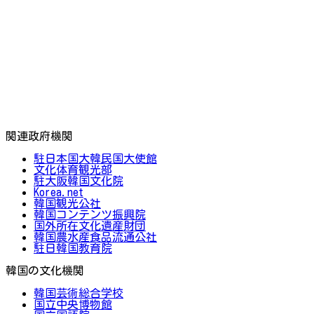
関連政府機関
駐日本国大韓民国大使館
文化体育観光部
駐大阪韓国文化院
Korea.net
韓国観光公社
韓国コンテンツ振興院
国外所在文化遺産財団
韓国農水産食品流通公社
駐日韓国教育院
韓国の文化機関
韓国芸術総合学校
国立中央博物館