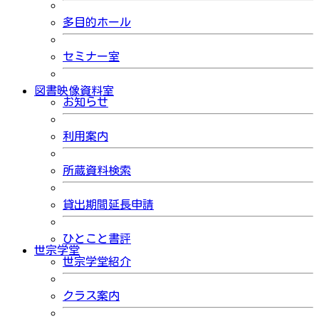
多目的ホール
セミナー室
図書映像資料室
お知らせ
利用案内
所蔵資料検索
貸出期間延長申請
ひとこと書評
世宗学堂
世宗学堂紹介
クラス案内