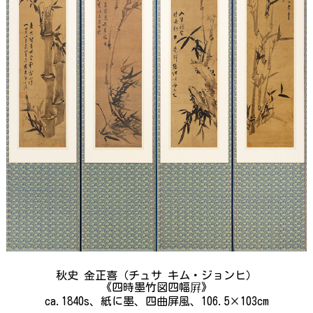
秋史 金正喜（チュサ キム・ジョンヒ）
《四時墨竹図四幅屛》
ca.1840s、紙に墨、四曲屏風、106.5×103cm