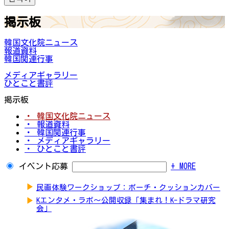
掲示板
韓国文化院ニュース
報道資料
韓国関連行事
メディアギャラリー
ひとこと書評
掲示板
・ 韓国文化院ニュース
・ 報道資料
・ 韓国関連行事
・ メディアギャラリー
・ ひとこと書評
イベント応募
+ MORE
▶
民画体験ワークショップ：ポーチ・クッションカバー
▶
Kエンタメ・ラボ～公開収録「集まれ！K-ドラマ研究
会」