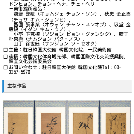
ドンヒョン、チョン・ヘナ、チェ・ヘリ
－美術館所蔵品：
謙齋 鄭敾（キョムジェ チョン・ソン）、秋史 金正喜
（チュサ キム・ジョンヒ）、
吾園 張承業（オウォン チャン・スンオプ）、以堂 金
殷鎬（イダン キム・ウノ）、
小亭 卞寬植（ソジョン ビョン・グァンシク）、藍丁
朴魯壽（ナムジョン パク・ノス）、
山丁 徐世鈺（サンジョン ソ・セオク）
主催：駐日韓国大使館 韓国文化院、一民美術館
❐
後援：韓国文化体育観光部、韓国国際文化交流振興院、
❐
韓国文化芸術委員会
お問い合わせ：駐日韓国大使館 韓国文化院Tel：03-
❐
3357-5970
主な作品