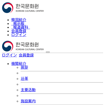
韓国紹介
掲示板
報道資料
会員登録
ログイン
ログイン
会員登録
한국어
機関紹介
挨拶
沿革
主要活動
施設案内