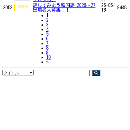
話してみよう韓国語 2026～27
26-06-
3053
9448
出場者大募集！！
16
1
2
3
4
5
6
7
8
9
10
Next
»