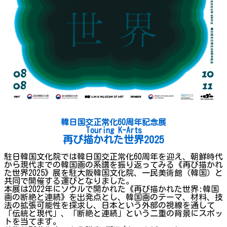
韓日国交正常化60周年記念展
Touring K-Arts
再び描かれた世界2025
駐日韓国文化院では韓日国交正常化60周年を迎え、朝鮮時代
から現代までの韓国画の系譜を振り返ってみる《再び描かれ
た世界2025》展を駐大阪韓国文化院、一民美術館（韓国）と
共同で開催する運びとなりました。
本展は2022年にソウルで開かれた《再び描かれた世界:韓国
画の断絶と連続》を出発点とし、韓国画のテーマ、材料、技
法の拡張可能性を探求し、日本という外部の視線を通して
「伝統と現代」、「断絶と連続」という二重の背景にスポッ
トを当てます。