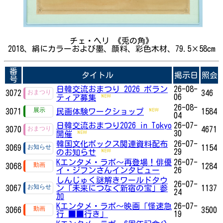
チェ・ヘリ 《兎の角》
2018、絹にカラーおよび墨、顔料、彩色木材、79.5×58cm
番
タイトル
掲示日
照会
号
日韓交流おまつり 2026 ボラン
26-08-
3072
346
06
ティア募集
26-08-
3071
民画体験ワークショップ
1584
04
日韓交流おまつり2026 in Tokyo
26-07-
3070
4671
30
開催
韓国文化ボックス関連資料配布
26-07-
3069
1154
29
のお知らせ
Kエンタメ・ラボ～再登場！俳優
26-07-
3068
1284
イ・ジフンさんインタビュー
26
しんじゅく謎解きワールドタウ
26-07-
3067
ン「未来につなぐ新宿の宝」参
1137
24
加
Kエンタメ・ラボ～映画「怪速急
26-07-
3066
3500
行 ■■行き」
19