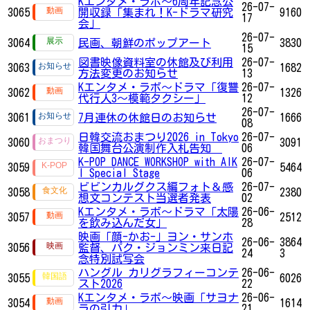
Kエンタメ・ラボ～6周年記念公
26-07-
3065
開収録「集まれ！K-ドラマ研究
9160
17
会」
26-07-
3064
民画、朝鮮のポップアート
3830
15
図書映像資料室の休館及び利用
26-07-
3063
1682
方法変更のお知らせ
13
Kエンタメ・ラボ～ドラマ「復讐
26-07-
3062
1326
代行人3～模範タクシー」
12
26-07-
3061
7月連休の休館日のお知らせ
1666
08
日韓交流おまつり2026 in Tokyo
26-07-
3060
3091
韓国舞台公演制作入札告知
06
K-POP DANCE WORKSHOP with AIK
26-07-
3059
5464
I Special Stage
06
ビビンカルグクス編フォト＆感
26-07-
3058
2380
想文コンテスト当選者発表
02
Kエンタメ・ラボ～ドラマ「太陽
26-06-
3057
2512
を飲み込んだ女」
28
映画「顔-かお-」ヨン・サンホ
26-06-
3864
3056
監督、パク・ジョンミン来日記
24
3
念特別試写会
ハングル カリグラフィーコンテ
26-06-
3055
6026
スト2026
22
Kエンタメ・ラボ～映画「サヨナ
26-06-
3054
1614
ラの引力」
21