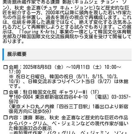
美術館所蔵作家である謙齋 鄭敾(キョムジェ チョン・ ソ
ン)、秋史 金正喜(チュサ キム・ジョンヒ)など歴史的な巨
匠を紹介する一方、2000年代以降に頭角を現した若い作家た
ちの作品を併置し、過去を現在の視点で再構成します。これ
は、伝統を停滞した遺産ではなく、絶えず変化する活気あふ
れる力として再解釈しようとする試みでもあります。この展
示は、「Touring K-Arts」事業の一環として韓国文化体育観
光部及び韓国国際文化交流振興院から支援を受けて開催して
おります。
展示概要
会期：2025年8月8日（金）～10月11日（土）10:00～
❐
17:00
※ 祝日と日曜日、韓国の祝日（8/11, 8/15, 10/3,
10/9）、日韓交流おまつりイベント当日（9/27）は休館
です。
会場：駐日韓国文化院 ギャラリーMI（1F）
❐
〒160-0004 東京都新宿区四谷4-4-10 ［電話］03-3357-
5970
(東京メトロ丸ノ内線「四谷三丁目駅」1番出口より新宿
御苑方向に徒歩5分)
❐
内容：謙齋 鄭敾、秋史 金正喜など歴史的な巨匠の作品
からパク・グリム、ペ・ジェミンなどの現代作家が描い
た韓国画32点の展示
－参加現代作家：パク・グリム、ペ・ジェミン、ソン・