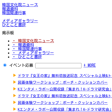
韓国文化院ニュース
報道資料
韓国関連行事
メディアギャラリー
ひとこと書評
掲示板
・ 韓国文化院ニュース
・ 報道資料
・ 韓国関連行事
・ メディアギャラリー
・ ひとこと書評
イベント応募
+ MORE
▶
ドラマ『女王の家』無料初放送記念 スペシャル上映&
▶
民画体験ワークショップ：ポーチ・クッションカバー
▶
Kエンタメ・ラボ～公開収録「集まれ！K-ドラマ研究会
▶
ドラマ『女王の家』無料初放送記念 スペシャル上映&
▶
民画体験ワークショップ：ポーチ・クッションカバー
▶
Kエンタメ・ラボ～公開収録「集まれ！K-ドラマ研究会