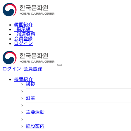
韓国紹介
掲示板
報道資料
会員登録
ログイン
ログイン
会員登録
한국어
機関紹介
挨拶
沿革
主要活動
施設案内