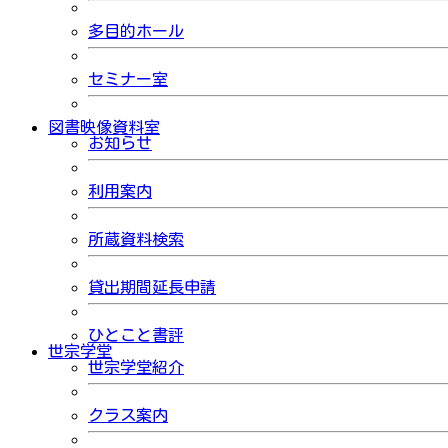
多目的ホール
セミナー室
図書映像資料室
お知らせ
利用案内
所蔵資料検索
貸出期間延長申請
ひとこと書評
世宗学堂
世宗学堂紹介
クラス案内