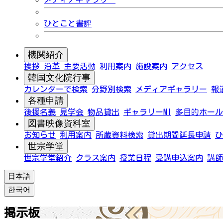
ひとこと書評
機関紹介
挨拶
沿革
主要活動
利用案内
施設案内
アクセス
韓国文化院行事
カレンダーで検索
分野別検索
メディアギャラリー
報
各種申請
後援名義
見学会
物品貸出
ギャラリーMI
多目的ホール
図書映像資料室
お知らせ
利用案内
所蔵資料検索
貸出期間延長申請
ひ
世宗学堂
世宗学堂紹介
クラス案内
授業日程
受講申込案内
講師
日本語
한국어
掲示板