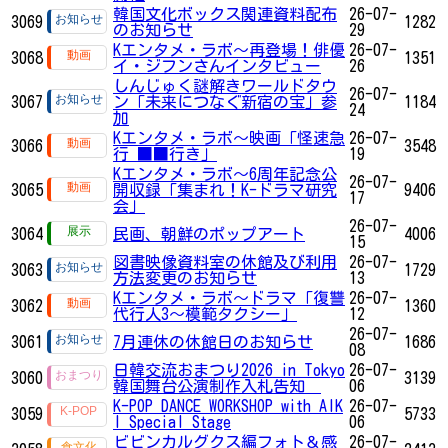
韓国文化ボックス関連資料配布
26-07-
3069
1282
のお知らせ
29
Kエンタメ・ラボ～再登場！俳優
26-07-
3068
1351
イ・ジフンさんインタビュー
26
しんじゅく謎解きワールドタウ
26-07-
3067
ン「未来につなぐ新宿の宝」参
1184
24
加
Kエンタメ・ラボ～映画「怪速急
26-07-
3066
3548
行 ■■行き」
19
Kエンタメ・ラボ～6周年記念公
26-07-
3065
開収録「集まれ！K-ドラマ研究
9406
17
会」
26-07-
3064
民画、朝鮮のポップアート
4006
15
図書映像資料室の休館及び利用
26-07-
3063
1729
方法変更のお知らせ
13
Kエンタメ・ラボ～ドラマ「復讐
26-07-
3062
1360
代行人3～模範タクシー」
12
26-07-
3061
7月連休の休館日のお知らせ
1686
08
日韓交流おまつり2026 in Tokyo
26-07-
3060
3139
韓国舞台公演制作入札告知
06
K-POP DANCE WORKSHOP with AIK
26-07-
3059
5733
I Special Stage
06
ビビンカルグクス編フォト＆感
26-07-