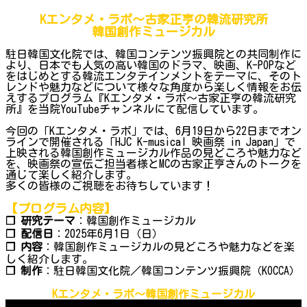
Kエンタメ・ラボ～古家正亨の韓流研究所
韓国創作ミュージカル
駐日韓国文化院では、韓国コンテンツ振興院との共同制作に
より、日本でも人気の高い韓国のドラマ、映画、K-POPなど
をはじめとする韓流エンタテインメントをテーマに、そのト
レンドや魅力などについて様々な角度から楽しく情報をお伝
えするプログラム『Kエンタメ・ラボ～古家正亨の韓流研究
所』を当院YouTubeチャンネルにて配信しています。
今回の「Kエンタメ・ラボ」では、6月19日から22日までオン
ラインで開催される「HJC K-musical 映画祭 in Japan」で
上映される韓国創作ミュージカル作品の見どころや魅力など
を、映画祭の宣伝ご担当者様とMCの古家正亨さんのトークを
通じて楽しく紹介します。
多くの皆様のご視聴をお待ちしています！
【プログラム内容】
❐ 研究テーマ
：韓国創作ミュージカル
❐ 配信日
：2025年6月1日（日）
❐ 内容
：韓国創作ミュージカルの見どころや魅力などを楽
しく紹介します。
❐ 制作
：駐日韓国文化院／韓国コンテンツ振興院（KOCCA）
Kエンタメ・ラボ～韓国創作ミュージカル