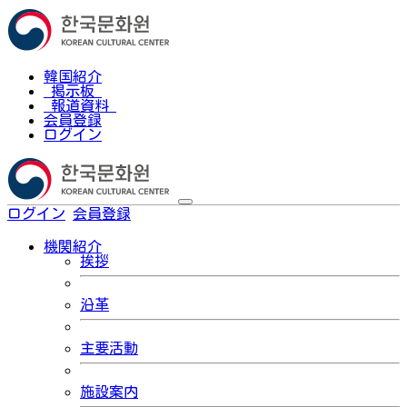
韓国紹介
掲示板
報道資料
会員登録
ログイン
ログイン
会員登録
한국어
機関紹介
挨拶
沿革
主要活動
施設案内