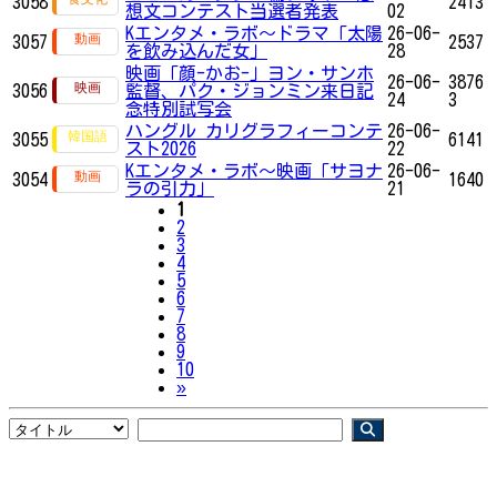
3058
2413
想文コンテスト当選者発表
02
Kエンタメ・ラボ～ドラマ「太陽
26-06-
3057
2537
を飲み込んだ女」
28
映画「顔-かお-」ヨン・サンホ
26-06-
3876
3056
監督、パク・ジョンミン来日記
24
3
念特別試写会
ハングル カリグラフィーコンテ
26-06-
3055
6141
スト2026
22
Kエンタメ・ラボ～映画「サヨナ
26-06-
3054
1640
ラの引力」
21
1
2
3
4
5
6
7
8
9
10
Next
»