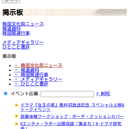
掲示板
韓国文化院ニュース
報道資料
韓国関連行事
メディアギャラリー
ひとこと書評
掲示板
・ 韓国文化院ニュース
・ 報道資料
・ 韓国関連行事
・ メディアギャラリー
・ ひとこと書評
イベント応募
+ MORE
▶
ドラマ『女王の家』無料初放送記念 スペシャル上映&
トークイベント
▶
民画体験ワークショップ：ポーチ・クッションカバー
▶
Kエンタメ・ラボ～公開収録「集まれ！K-ドラマ研究
会」