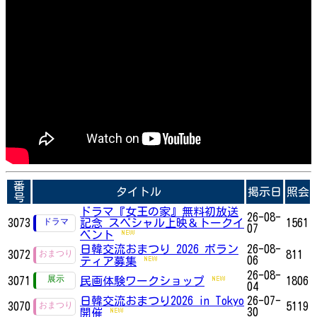
番
タイトル
掲示日
照会
号
ドラマ『女王の家』無料初放送
26-08-
3073
記念 スペシャル上映＆トークイ
1561
07
ベント
日韓交流おまつり 2026 ボラン
26-08-
3072
811
06
ティア募集
26-08-
3071
民画体験ワークショップ
1806
04
日韓交流おまつり2026 in Tokyo
26-07-
3070
5119
30
開催