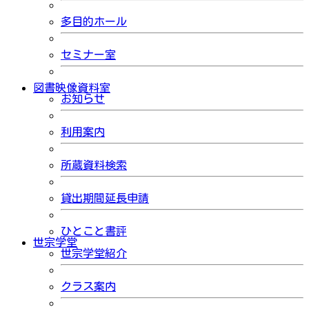
多目的ホール
セミナー室
図書映像資料室
お知らせ
利用案内
所蔵資料検索
貸出期間延長申請
ひとこと書評
世宗学堂
世宗学堂紹介
クラス案内