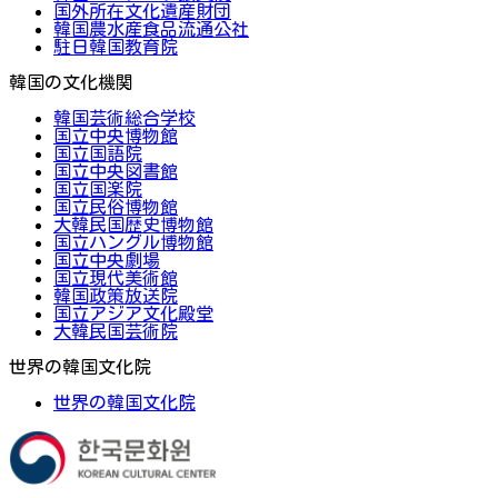
国外所在文化遺産財団
韓国農水産食品流通公社
駐日韓国教育院
韓国の文化機関
韓国芸術総合学校
国立中央博物館
国立国語院
国立中央図書館
国立国楽院
国立民俗博物館
大韓民国歴史博物館
国立ハングル博物館
国立中央劇場
国立現代美術館
韓国政策放送院
国立アジア文化殿堂
大韓民国芸術院
世界の韓国文化院
世界の韓国文化院