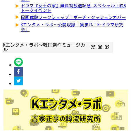
▶
ドラマ『女王の家』無料初放送記念 スペシャル上映&
トークイベント
▶
民画体験ワークショップ：ポーチ・クッションカバー
▶
Kエンタメ・ラボ～公開収録「集まれ！K-ドラマ研究
会」
Kエンタメ・ラボ～韓国創作ミュージカ
25.06.02
ル