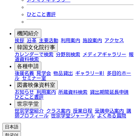
ひとこと書評
機関紹介
挨拶
沿革
主要活動
利用案内
施設案内
アクセス
韓国文化院行事
カレンダーで検索
分野別検索
メディアギャラリー
報
道資料検索
各種申請
後援名義
見学会
物品貸出
ギャラリーMI
多目的ホー
ル
セミナー室
図書映像資料室
お知らせ
利用案内
所蔵資料検索
貸出期間延長申請
ひとこと書評
世宗学堂
世宗学堂紹介
クラス案内
授業日程
受講申込案内
講
師プロフィール
世宗学堂ジャーナル
よくある質問
日本語
한국어