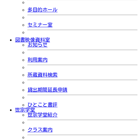
多目的ホール
セミナー室
図書映像資料室
お知らせ
利用案内
所蔵資料検索
貸出期間延長申請
ひとこと書評
世宗学堂
世宗学堂紹介
クラス案内