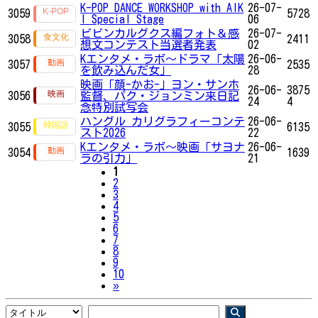
K-POP DANCE WORKSHOP with AIK
26-07-
3059
5728
I Special Stage
06
ビビンカルグクス編フォト＆感
26-07-
3058
2411
想文コンテスト当選者発表
02
Kエンタメ・ラボ～ドラマ「太陽
26-06-
3057
2535
を飲み込んだ女」
28
映画「顔-かお-」ヨン・サンホ
26-06-
3875
3056
監督、パク・ジョンミン来日記
24
4
念特別試写会
ハングル カリグラフィーコンテ
26-06-
3055
6135
スト2026
22
Kエンタメ・ラボ～映画「サヨナ
26-06-
3054
1639
ラの引力」
21
1
2
3
4
5
6
7
8
9
10
Next
»