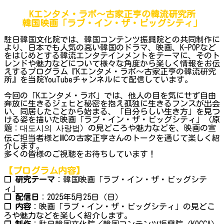
Kエンタメ・ラボ～古家正亨の韓流研究所
韓国映画「ラブ・イン・ザ・ビッグシティ」
駐日韓国文化院では、韓国コンテンツ振興院との共同制作に
より、日本でも人気の高い韓国のドラマ、映画、K-POPなど
をはじめとする韓流エンタテインメントをテーマに、そのト
レンドや魅力などについて様々な角度から楽しく情報をお伝
えするプログラム『Kエンタメ・ラボ～古家正亨の韓流研究
所』を当院YouTubeチャンネルにて配信しています。
今回の「Kエンタメ・ラボ」では、他人の目を気にせず自由
奔放に生きるジェヒと秘密を抱え孤独に生きるフンスが出会
い、同居したことから始まる、「自分らしい生き方」を見つ
ける姿を描いた映画「ラブ・イン・ザ・ビッグシティ」（原
題：대도시의 사랑법）の見どころや魅力などを、映画の宣
伝ご担当者様とMCの古家正亨さんのトークを通じて楽しく紹
介します。
多くの皆様のご視聴をお待ちしています！
【プログラム内容】
❐ 研究テーマ
：韓国映画「ラブ・イン・ザ・ビッグシテ
ィ」
❐ 配信日
：2025年5月25日（日）
❐ 内容
：映画「ラブ・イン・ザ・ビッグシティ」の見どこ
ろや魅力などを楽しく紹介します。
❐ 制作
：駐日韓国文化院／韓国コンテンツ振興院（KOCCA）