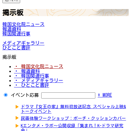
掲示板
韓国文化院ニュース
報道資料
韓国関連行事
メディアギャラリー
ひとこと書評
掲示板
・ 韓国文化院ニュース
・ 報道資料
・ 韓国関連行事
・ メディアギャラリー
・ ひとこと書評
イベント応募
+ MORE
▶
ドラマ『女王の家』無料初放送記念 スペシャル上映&
トークイベント
▶
民画体験ワークショップ：ポーチ・クッションカバー
▶
Kエンタメ・ラボ～公開収録「集まれ！K-ドラマ研究
会」