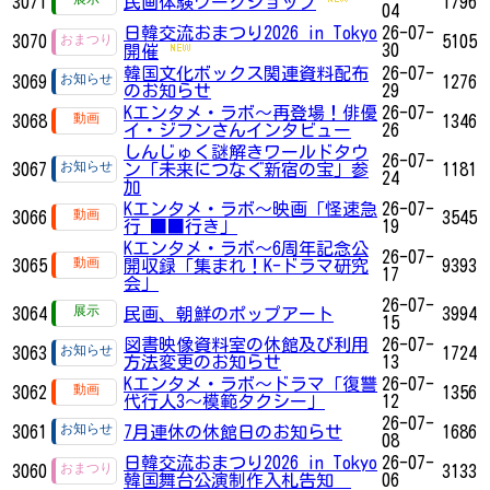
3071
民画体験ワークショップ
1796
04
日韓交流おまつり2026 in Tokyo
26-07-
3070
5105
30
開催
韓国文化ボックス関連資料配布
26-07-
3069
1276
のお知らせ
29
Kエンタメ・ラボ～再登場！俳優
26-07-
3068
1346
イ・ジフンさんインタビュー
26
しんじゅく謎解きワールドタウ
26-07-
3067
ン「未来につなぐ新宿の宝」参
1181
24
加
Kエンタメ・ラボ～映画「怪速急
26-07-
3066
3545
行 ■■行き」
19
Kエンタメ・ラボ～6周年記念公
26-07-
3065
開収録「集まれ！K-ドラマ研究
9393
17
会」
26-07-
3064
民画、朝鮮のポップアート
3994
15
図書映像資料室の休館及び利用
26-07-
3063
1724
方法変更のお知らせ
13
Kエンタメ・ラボ～ドラマ「復讐
26-07-
3062
1356
代行人3～模範タクシー」
12
26-07-
3061
7月連休の休館日のお知らせ
1686
08
日韓交流おまつり2026 in Tokyo
26-07-
3060
3133
韓国舞台公演制作入札告知
06