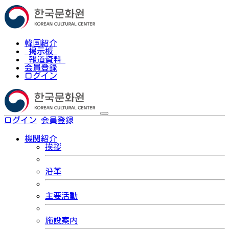
韓国紹介
掲示板
報道資料
会員登録
ログイン
ログイン
会員登録
한국어
機関紹介
挨拶
沿革
主要活動
施設案内