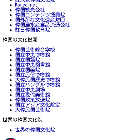
Korea.net
韓国観光公社
韓国コンテンツ振興院
国外所在文化遺産財団
韓国農水産食品流通公社
駐日韓国教育院
韓国の文化機関
韓国芸術総合学校
国立中央博物館
国立国語院
国立中央図書館
国立国楽院
国立民俗博物館
大韓民国歴史博物館
国立ハングル博物館
国立中央劇場
国立現代美術館
韓国政策放送院
国立アジア文化殿堂
大韓民国芸術院
世界の韓国文化院
世界の韓国文化院