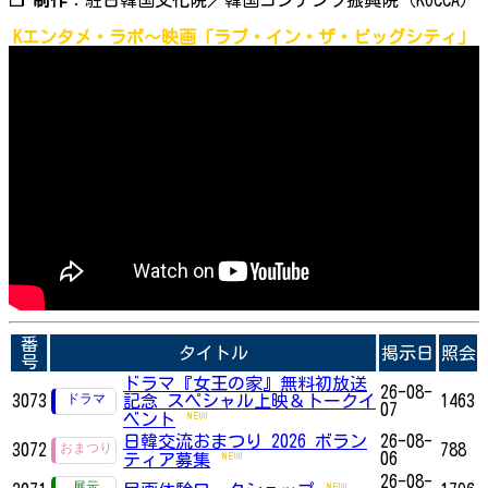
Kエンタメ・ラボ～映画「ラブ・イン・ザ・ビッグシティ」
番
タイトル
掲示日
照会
号
ドラマ『女王の家』無料初放送
26-08-
3073
記念 スペシャル上映＆トークイ
1463
07
ベント
日韓交流おまつり 2026 ボラン
26-08-
3072
788
06
ティア募集
26-08-