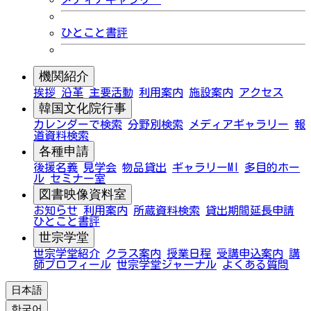
ひとこと書評
機関紹介
挨拶
沿革
主要活動
利用案内
施設案内
アクセス
韓国文化院行事
カレンダーで検索
分野別検索
メディアギャラリー
報
道資料検索
各種申請
後援名義
見学会
物品貸出
ギャラリーMI
多目的ホー
ル
セミナー室
図書映像資料室
お知らせ
利用案内
所蔵資料検索
貸出期間延長申請
ひとこと書評
世宗学堂
世宗学堂紹介
クラス案内
授業日程
受講申込案内
講
師プロフィール
世宗学堂ジャーナル
よくある質問
日本語
한국어