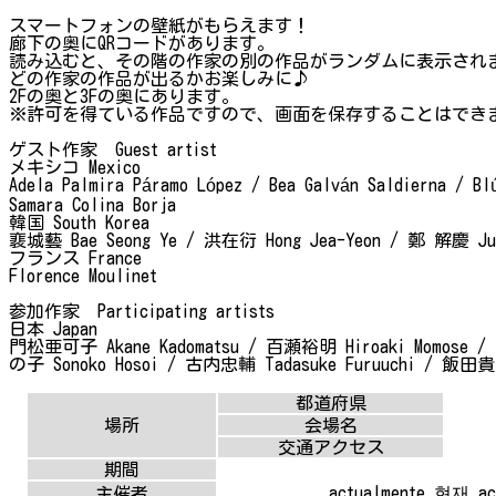
スマートフォンの壁紙がもらえます！
廊下の奥にQRコードがあります。
読み込むと、その階の作家の別の作品がランダムに表示され
どの作家の作品が出るかお楽しみに♪
2Fの奥と3Fの奥にあります。
※許可を得ている作品ですので、画面を保存することはでき
ゲスト作家 Guest artist
メキシコ Mexico
Adela Palmira Páramo López / Bea Galván Saldierna / Blú
Samara Colina Borja
韓国 South Korea
裵城藝 Bae Seong Ye / 洪在衍 Hong Jea-Yeon / 鄭 解慶 Jun
フランス France
Florence Moulinet
参加作家 Participating artists
日本 Japan
門松亜可子 Akane Kadomatsu / 百瀬裕明 Hiroaki Momose /
の子 Sonoko Hosoi / 古内忠輔 Tadasuke Furuuchi / 飯田
都道府県
場所
会場名
交通アクセス
期間
actualmente 현재
主催者