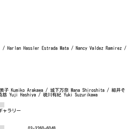
 / Harlan Hassler Estrada Mata / Nancy Valdez Ramirez /
美子 Kumiko Arakawa / 城下万奈 Mana Shiroshita / 細井そ
 Yuji Hashiya / 硯川有紀 Yuki Suzurikawa
ギャラリー
03-3260-6048