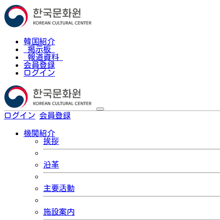
韓国紹介
掲示板
報道資料
会員登録
ログイン
ログイン
会員登録
한국어
機関紹介
挨拶
沿革
主要活動
施設案内