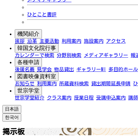
ひとこと書評
機関紹介
挨拶
沿革
主要活動
利用案内
施設案内
アクセス
韓国文化院行事
カレンダーで検索
分野別検索
メディアギャラリー
報
各種申請
後援名義
見学会
物品貸出
ギャラリーMI
多目的ホール
図書映像資料室
お知らせ
利用案内
所蔵資料検索
貸出期間延長申請
ひ
世宗学堂
世宗学堂紹介
クラス案内
授業日程
受講申込案内
講師
日本語
한국어
掲示板