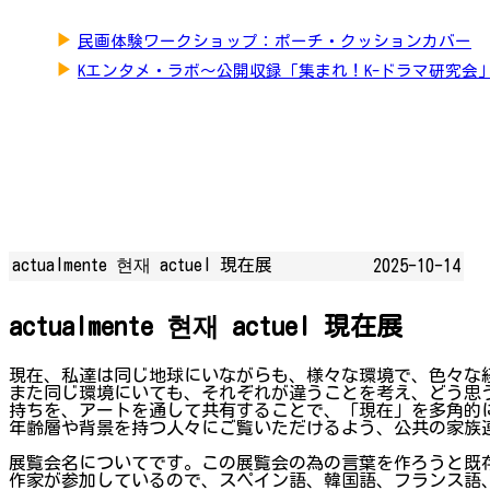
▶
民画体験ワークショップ：ポーチ・クッションカバー
▶
Kエンタメ・ラボ～公開収録「集まれ！K-ドラマ研究会
actualmente 현재 actuel 現在展
2025-10-14
actualmente 현재 actuel 現在展
現在、私達は同じ地球にいながらも、様々な環境で、色々な
また同じ環境にいても、それぞれが違うことを考え、どう思
持ちを、アートを通して共有することで、「現在」を多角的
年齢層や背景を持つ人々にご覧いただけるよう、公共の家族
展覧会名についてです。この展覧会の為の言葉を作ろうと既
作家が参加しているので、スペイン語、韓国語、フランス語