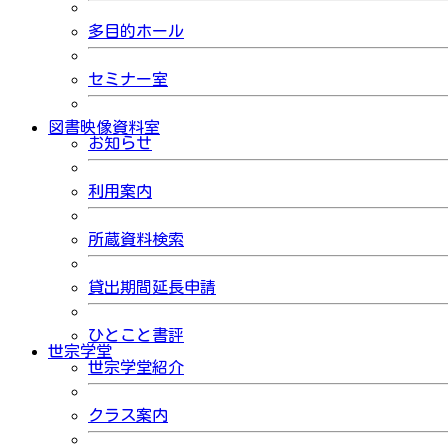
多目的ホール
セミナー室
図書映像資料室
お知らせ
利用案内
所蔵資料検索
貸出期間延長申請
ひとこと書評
世宗学堂
世宗学堂紹介
クラス案内