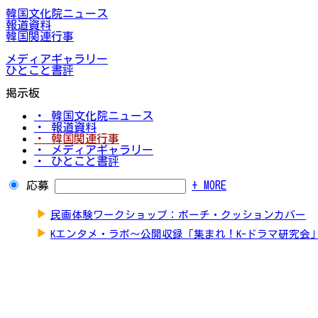
韓国文化院ニュース
報道資料
韓国関連行事
メディアギャラリー
ひとこと書評
掲示板
・ 韓国文化院ニュース
・ 報道資料
・ 韓国関連行事
・ メディアギャラリー
・ ひとこと書評
応募
+ MORE
▶
民画体験ワークショップ：ポーチ・クッションカバー
▶
Kエンタメ・ラボ～公開収録「集まれ！K-ドラマ研究会