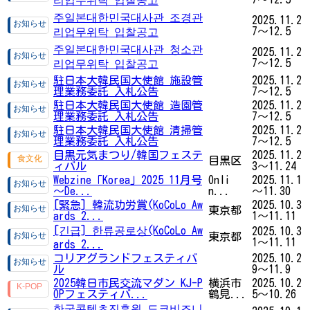
주일본대한민국대사관 조경관
2025.11.2
7～12.5
리업무위탁 입찰공고
주일본대한민국대사관 청소관
2025.11.2
7～12.5
리업무위탁 입찰공고
駐日本大韓民国大使館 施設管
2025.11.2
理業務委託 入札公告
7～12.5
駐日本大韓民国大使館 造園管
2025.11.2
理業務委託 入札公告
7～12.5
駐日本大韓民国大使館 清掃管
2025.11.2
理業務委託 入札公告
7～12.5
目黒元気まつり/韓国フェステ
2025.11.2
目黒区
ィバル
3～11.24
Webzine「Korea」2025 11月号
Onli
2025.11.1
～De...
n...
～11.30
[緊急] 韓流功労賞(KoCoLo Aw
2025.10.3
東京都
ards 2...
1～11.11
[긴급] 한류공로상(KoCoLo Aw
2025.10.3
東京都
1～11.11
ards 2...
コリアグランドフェスティバ
2025.10.2
ル
9～11.9
2025韓日市民交流マダン KJ-P
横浜市
2025.10.2
OPフェスティバ...
鶴見...
5～10.26
한국콘텐츠진흥원 도쿄비즈니