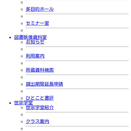
多目的ホール
セミナー室
図書映像資料室
お知らせ
利用案内
所蔵資料検索
貸出期間延長申請
ひとこと書評
世宗学堂
世宗学堂紹介
クラス案内