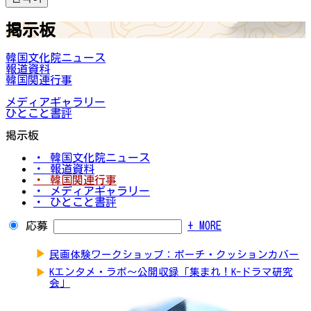
掲示板
韓国文化院ニュース
報道資料
韓国関連行事
メディアギャラリー
ひとこと書評
掲示板
・ 韓国文化院ニュース
・ 報道資料
・ 韓国関連行事
・ メディアギャラリー
・ ひとこと書評
応募
+ MORE
▶
民画体験ワークショップ：ポーチ・クッションカバー
▶
Kエンタメ・ラボ～公開収録「集まれ！K-ドラマ研究
会」