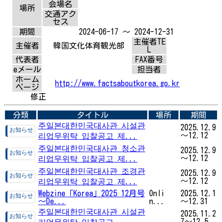
会場名
場所
交通アク
セス
期間
2024-06-17 ～ 2024-12-31
主催者TE
主催者
韓国文化体育観光部
L
代表者
FAX番号
eメール
担当者
ホーム
http://www.factsaboutkorea.go.kr
ページ
修正
分類
タイトル
場所
期間
주일본대한민국대사관 시설관
2025.12.9
～12.12
리업무위탁 입찰공고 제...
주일본대한민국대사관 청소관
2025.12.9
～12.12
리업무위탁 입찰공고 제...
주일본대한민국대사관 조경관
2025.12.9
～12.12
리업무위탁 입찰공고 제...
Webzine「Korea」2025 12月号
Onli
2025.12.1
～De...
n...
～12.31
주일본대한민국대사관 시설관
2025.11.2
7～12.5
리업무위탁 입찰공고