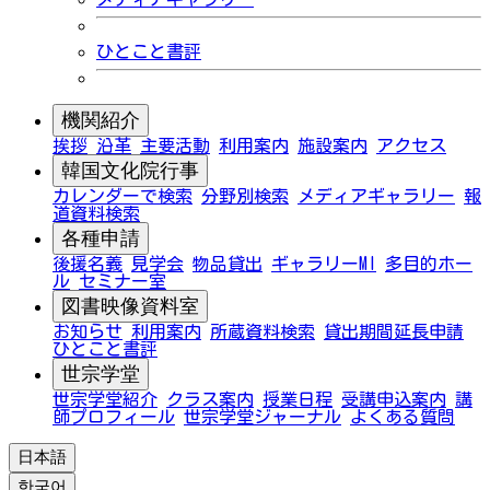
ひとこと書評
機関紹介
挨拶
沿革
主要活動
利用案内
施設案内
アクセス
韓国文化院行事
カレンダーで検索
分野別検索
メディアギャラリー
報
道資料検索
各種申請
後援名義
見学会
物品貸出
ギャラリーMI
多目的ホー
ル
セミナー室
図書映像資料室
お知らせ
利用案内
所蔵資料検索
貸出期間延長申請
ひとこと書評
世宗学堂
世宗学堂紹介
クラス案内
授業日程
受講申込案内
講
師プロフィール
世宗学堂ジャーナル
よくある質問
日本語
한국어