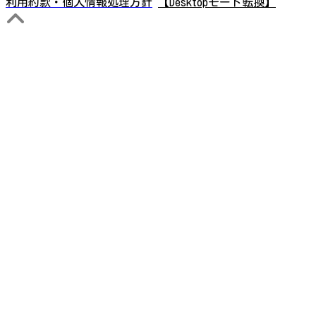
利用約款・個人情報処理方針
【Desktopモード転換】