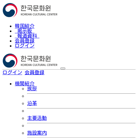
韓国紹介
掲示板
報道資料
会員登録
ログイン
ログイン
会員登録
한국어
機関紹介
挨拶
沿革
主要活動
施設案内