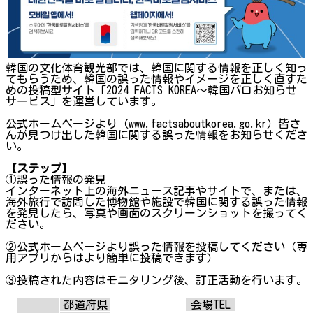
韓国の文化体育観光部では、韓国に関する情報を正しく知っ
てもらうため、韓国の誤った情報やイメージを正しく直すた
めの投稿型サイト「2024 FACTS KOREA～韓国パロお知らせ
サービス」を運営しています。
公式ホームページより（www.factsaboutkorea.go.kr）皆さ
んが見つけ出した韓国に関する誤った情報をお知らせくださ
い。
【ステップ】
①誤った情報の発見
インターネット上の海外ニュース記事やサイトで、または、
海外旅行で訪問した博物館や施設で韓国に関する誤った情報
を発見したら、写真や画面のスクリーンショットを撮ってく
ださい。
②公式ホームページより誤った情報を投稿してください（専
用アプリからはより簡単に投稿できます）
③投稿された内容はモニタリング後、訂正活動を行います。
都道府県
会場TEL