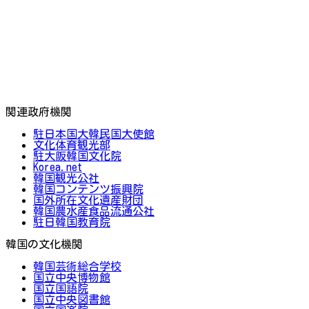
関連政府機関
駐日本国大韓民国大使館
文化体育観光部
駐大阪韓国文化院
Korea.net
韓国観光公社
韓国コンテンツ振興院
国外所在文化遺産財団
韓国農水産食品流通公社
駐日韓国教育院
韓国の文化機関
韓国芸術総合学校
国立中央博物館
国立国語院
国立中央図書館