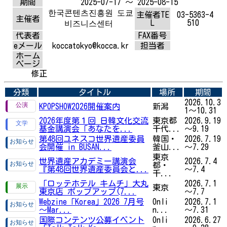
期間
2025-07-17 ～ 2025-08-15
한국콘텐츠진흥원 도쿄
主催者TE
03-5363-4
主催者
L
510
비즈니스센터
代表者
FAX番号
eメール
koccatokyo@kocca.kr
担当者
ホーム
ページ
修正
分類
タイトル
場所
期間
2026.10.3
KPOPSHOW2026開催案内
新潟
1～10.31
2026年度第１回 日韓文化交流
東京都
2026.9.19
基金講演会「あなたを...
千代...
～9.19
第48回ユネスコ世界遺産委員
韓国・
2026.7.19
会開催 in BUSAN...
釜山...
～7.29
東京
世界遺産アカデミー講演会
2026.7.4
都・
『第48回世界遺産委員会と...
～7.4
千...
「ロッテホテル キムチ」大丸
2026.7.1
東京
東京店 ポップアップ(7...
～7.7
Webzine「Korea」2026 7月号
Onli
2026.7.1
～Mar...
n...
～7.31
国際コンテンツ公募イベント
Onli
2026.6.27