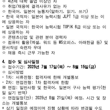
ㅇ 4년제 대학 졸업 이상인 자
ㅇ 취업/채용에 결격사유가 없는 자
ㅇ 한국어, 일본어 능통자(말하기, 읽기, 쓰기)
- 한국 국적자: 일본어 능력시험 JLPT 1급 이상 또는 이
에 상응하는 자
- 일본 국적자: 한국어 능력시험 TOPIK 6급 이상 또는 이
에 상응하는 자
ㅇ 콘텐츠산업 및 관련 분야 경력자
ㅇ 컴퓨터 활용(엑셀, 워드 등 MS오피스, 아래한글 등) 및
문서작성 숙련자 우대
ㅇ 채용 즉시 근무 가능한 자
4. 접수 및 심사일정
ㅇ 접수기간:
2025년 7월 17일(목) ～
8
월 15일(금)
ㅇ 심사방법
- 1차: 서류전형: 합격자에 한해 개별통보
- 2차: 면접전형: 1차 합격자에 한함
※ 면접: 일반사항 및 한국어, 일본어 구사 능력 평가(한
일 실기 번역)
ㅇ 면접일정(안): 2025년 8월 21일(목) 예정, 시간 및 장
소는 개별통보
* 상기 일정은 예정이며 진행 상황에 따라 변경될 수도