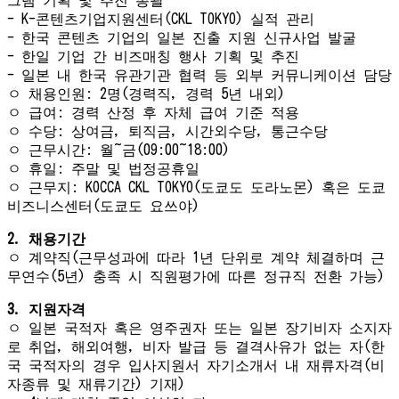
- K-콘텐츠기업지원센터(CKL TOKYO) 실적 관리
- 한국 콘텐츠 기업의 일본 진출 지원 신규사업 발굴
- 한일 기업 간 비즈매칭 행사 기획 및 추진
- 일본 내 한국 유관기관 협력 등 외부 커뮤니케이션 담당
ㅇ 채용인원: 2명(경력직, 경력 5년 내외)
ㅇ 급여: 경력 산정 후 자체 급여 기준 적용
ㅇ 수당: 상여금, 퇴직금, 시간외수당, 통근수당
ㅇ 근무시간: 월~금(09:00~18:00)
ㅇ 휴일: 주말 및 법정공휴일
ㅇ 근무지: KOCCA CKL TOKYO(도쿄도 도라노몬) 혹은 도쿄
비즈니스센터(도쿄도 요쓰야)
2. 채용기간
ㅇ 계약직(근무성과에 따라 1년 단위로 계약 체결하며 근
무연수(5년) 충족 시 직원평가에 따른 정규직 전환 가능)
3. 지원자격
ㅇ 일본 국적자 혹은 영주권자 또는 일본 장기비자 소지자
로 취업, 해외여행, 비자 발급 등 결격사유가 없는 자(한
국 국적자의 경우 입사지원서 자기소개서 내 재류자격(비
자종류 및 재류기간) 기재)