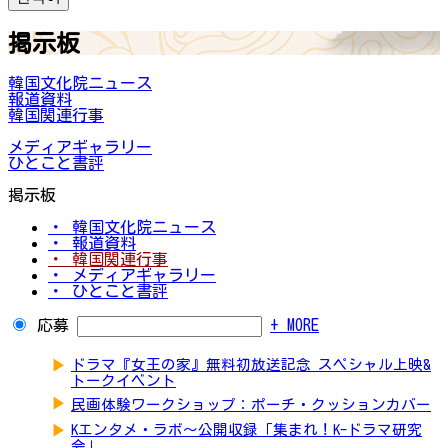
掲示板
韓国文化院ニュース
報道資料
韓国関連行事
メディアギャラリー
ひとこと書評
掲示板
・ 韓国文化院ニュース
・ 報道資料
・ 韓国関連行事
・ メディアギャラリー
・ ひとこと書評
応募
+ MORE
▶
ドラマ『女王の家』無料初放送記念 スペシャル上映&
トークイベント
▶
民画体験ワークショップ：ポーチ・クッションカバー
▶
Kエンタメ・ラボ～公開収録「集まれ！K-ドラマ研究
会」