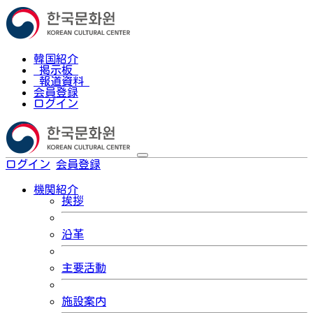
韓国紹介
掲示板
報道資料
会員登録
ログイン
ログイン
会員登録
한국어
機関紹介
挨拶
沿革
主要活動
施設案内