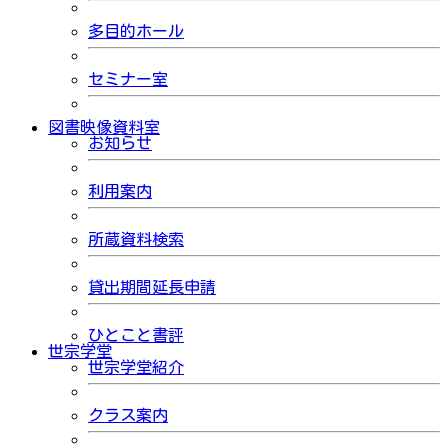
多目的ホール
セミナー室
図書映像資料室
お知らせ
利用案内
所蔵資料検索
貸出期間延長申請
ひとこと書評
世宗学堂
世宗学堂紹介
クラス案内