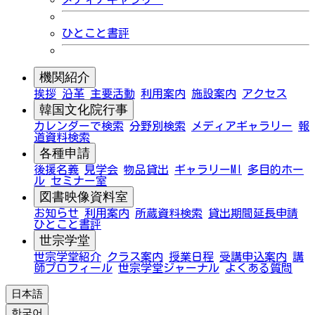
ひとこと書評
機関紹介
挨拶
沿革
主要活動
利用案内
施設案内
アクセス
韓国文化院行事
カレンダーで検索
分野別検索
メディアギャラリー
報
道資料検索
各種申請
後援名義
見学会
物品貸出
ギャラリーMI
多目的ホー
ル
セミナー室
図書映像資料室
お知らせ
利用案内
所蔵資料検索
貸出期間延長申請
ひとこと書評
世宗学堂
世宗学堂紹介
クラス案内
授業日程
受講申込案内
講
師プロフィール
世宗学堂ジャーナル
よくある質問
日本語
한국어