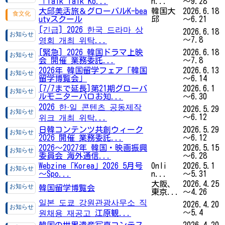
「Talk Talk Ko...
n...
～9.28
大邱美活旅＆グローバルK-bea
韓国大
2026.6.18
utyスクール
邱
～6.21
[긴급] 2026 한국 드라마 상
2026.6.18
～7.8
영회 개최 위탁...
[緊急] 2026 韓国ドラマ上映
2026.6.18
会 開催 業務委託...
～7.8
2026年 韓国留学フェア「韓国
2026.6.13
留学博覧会」
～6.14
[7/7まで延長]第21期グローバ
2026.6.1
ルモニターパロお知...
～6.30
2026 한·일 콘텐츠 공동제작
2026.5.29
～6.12
위크 개최 위탁...
日韓コンテンツ共創ウィーク
2026.5.29
2026 開催 業務委託...
～6.12
2026〜2027年 韓国・映画振興
2026.5.15
委員会 海外通信...
～6.28
Webzine「Korea」2026 5月号
Onli
2026.5.1
～Spo...
n...
～5.31
大阪、
2026.4.25
韓国留学博覧会
東京...
～4.26
일본 도쿄 강원관광사무소 직
2026.4.20
～5.4
원채용 재공고 江原観...
韓国の世界遺産写真コンテス
2026.4.20