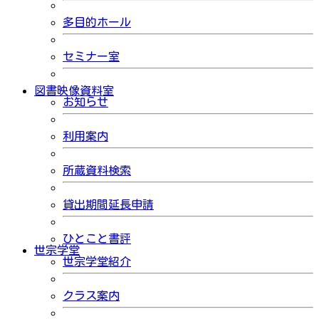
多目的ホール
セミナー室
図書映像資料室
お知らせ
利用案内
所蔵資料検索
貸出期間延長申請
ひとこと書評
世宗学堂
世宗学堂紹介
クラス案内