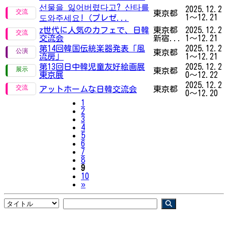
선물을 잃어버렸다고? 산타를
2025.12.2
東京都
1～12.21
도와주세요!（プレゼ...
z世代に人気のカフェで、日韓
東京都
2025.12.2
交流会
新宿...
1～12.21
第14回韓国伝統楽器発表「風
2025.12.2
東京都
流房」
1～12.21
第13回日中韓児童友好絵画展
2025.12.2
東京都
東京展
0～12.22
2025.12.2
アットホームな日韓交流会
東京都
0～12.20
1
2
3
4
5
6
7
8
9
10
Next
»