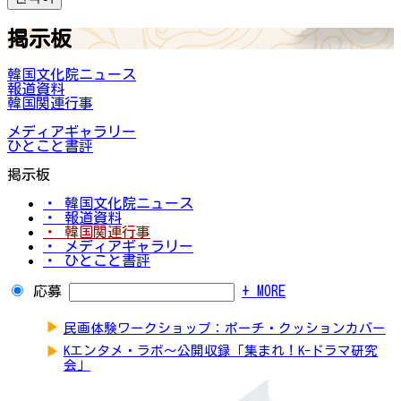
掲示板
韓国文化院ニュース
報道資料
韓国関連行事
メディアギャラリー
ひとこと書評
掲示板
・ 韓国文化院ニュース
・ 報道資料
・ 韓国関連行事
・ メディアギャラリー
・ ひとこと書評
応募
+ MORE
▶
民画体験ワークショップ：ポーチ・クッションカバー
▶
Kエンタメ・ラボ～公開収録「集まれ！K-ドラマ研究
会」