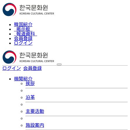
韓国紹介
掲示板
報道資料
会員登録
ログイン
ログイン
会員登録
한국어
機関紹介
挨拶
沿革
主要活動
施設案内