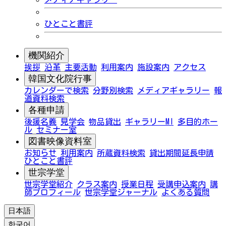
ひとこと書評
機関紹介
挨拶
沿革
主要活動
利用案内
施設案内
アクセス
韓国文化院行事
カレンダーで検索
分野別検索
メディアギャラリー
報
道資料検索
各種申請
後援名義
見学会
物品貸出
ギャラリーMI
多目的ホー
ル
セミナー室
図書映像資料室
お知らせ
利用案内
所蔵資料検索
貸出期間延長申請
ひとこと書評
世宗学堂
世宗学堂紹介
クラス案内
授業日程
受講申込案内
講
師プロフィール
世宗学堂ジャーナル
よくある質問
日本語
한국어