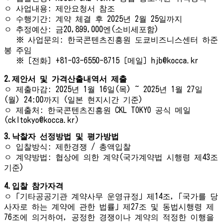
ㅇ 사업내용: 제안요청서 참조
ㅇ 수행기간: 계약 체결 후 2025년 2월 25일까지
ㅇ 추정예산: 금20,899,000엔(소비세포함)
※ 사업문의: 한국콘텐츠진흥원 도쿄비즈니스센터 하준
봉 주임
※［전화］+81-03-6550-8715［메일］hjb@kocca.kr
2.제안서 및 가격산출내역서 제출
ㅇ 제출마감: 2025년 1월 16일(목) ~ 2025년 1월 27일
(월) 24:00까지 (일본 현지시간 기준)
ㅇ 제출처: 한국콘텐츠진흥원 CKL TOKYO 공식 메일
(ckltokyo@kocca.kr)
3.낙찰자 선정방법 및 평가방법
ㅇ 입찰방식: 제한경쟁 / 총액입찰
ㅇ 계약방법: 협상에 의한 계약(국가계약법 시행령 제43조
기준)
4.입찰 참가자격
ㅇ「기타공공기관 계약사무 운영규정」제14조,「국가를 당
사자로 하는 계약에 관한 법률」제27조 및 동법시행령 제
76조에 의거하여, 공정한 경쟁이나 계약의 적정한 이행을