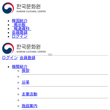
韓国紹介
掲示板
報道資料
会員登録
ログイン
ログイン
会員登録
한국어
機関紹介
挨拶
沿革
主要活動
施設案内