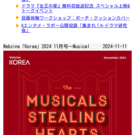
▶
ドラマ『女王の家』無料初放送記念 スペシャル上映&
トークイベント
▶
民画体験ワークショップ：ポーチ・クッションカバー
▶
Kエンタメ・ラボ～公開収録「集まれ！K-ドラマ研究
会」
Webzine「Korea」2024 11月号～Musical
2024-11-11