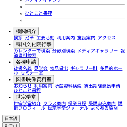
ひとこと書評
機関紹介
挨拶
沿革
主要活動
利用案内
施設案内
アクセス
韓国文化院行事
カレンダーで検索
分野別検索
メディアギャラリー
報
道資料検索
各種申請
後援名義
見学会
物品貸出
ギャラリーMI
多目的ホー
ル
セミナー室
図書映像資料室
お知らせ
利用案内
所蔵資料検索
貸出期間延長申請
ひとこと書評
世宗学堂
世宗学堂紹介
クラス案内
授業日程
受講申込案内
講
師プロフィール
世宗学堂ジャーナル
よくある質問
日本語
한국어