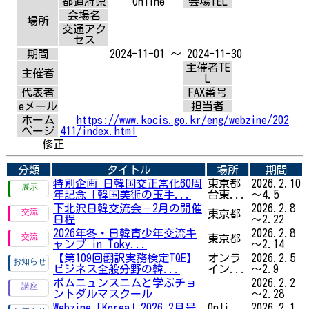
都道府県
Online
会場TEL
会場名
場所
交通アク
セス
期間
2024-11-01 ～ 2024-11-30
主催者TE
主催者
L
代表者
FAX番号
eメール
担当者
ホーム
https://www.kocis.go.kr/eng/webzine/202
ページ
411/index.html
修正
分類
タイトル
場所
期間
特別企画 日韓国交正常化60周
東京都
2026.2.10
年記念「韓国美術の玉手...
台東...
～4.5
下北沢日韓交流会－2月の開催
2026.2.8
東京都
日程
～2.22
2026年冬・日韓青少年交流キ
2026.2.8
東京都
ャンプ in Toky...
～2.14
【第109回翻訳実務検定TQE】
オンラ
2026.2.5
ビジネス全般分野の韓...
イン...
～2.9
ポムニュンスニムと学ぶチョ
2026.2.2
ントダルマスクール
～2.28
Webzine「Korea」2026 2月号
Onli
2026.2.1