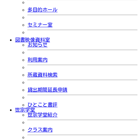
多目的ホール
セミナー室
図書映像資料室
お知らせ
利用案内
所蔵資料検索
貸出期間延長申請
ひとこと書評
世宗学堂
世宗学堂紹介
クラス案内