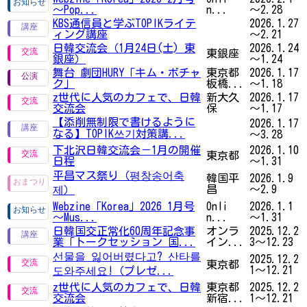
～Pop...
n...
～2.28
KBS通信員と学ぶTOPIKライテ
2026.1.27
ィング講座
～2.21
日韓交流会（1月24日(土) 東
2026.1.24
東銀座
銀座）
～1.24
舞台 劇団HURY「キム・ボチャ
東京都
2026.1.17
ク」
板橋...
～1.18
z世代に人気のカフェで、日韓
新大久
2026.1.17
交流会
保
～1.17
【添削無制限で書けるように
2026.1.17
なる】TOPIK쓰기対策講...
～3.28
下北沢日韓交流会－1月の開催
2026.1.10
東京都
日程
～1.31
平昌マス祭り（평창송어축
韓国平
2026.1.9
昌
～2.9
제）
Webzine「Korea」2026 1月号
Onli
2026.1.1
～Mus...
n...
～1.31
日韓国交正常化60周年記念事
オンラ
2025.12.2
業「トークセッション 国...
イン...
3～12.23
선물을 잃어버렸다고? 산타를
2025.12.2
東京都
1～12.21
도와주세요!（プレゼ...
z世代に人気のカフェで、日韓
東京都
2025.12.2
交流会
新宿...
1～12.21