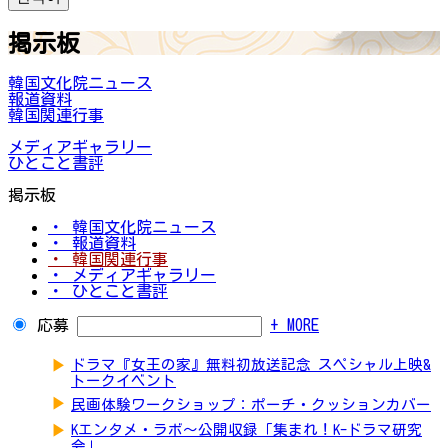
掲示板
韓国文化院ニュース
報道資料
韓国関連行事
メディアギャラリー
ひとこと書評
掲示板
・ 韓国文化院ニュース
・ 報道資料
・ 韓国関連行事
・ メディアギャラリー
・ ひとこと書評
応募
+ MORE
▶
ドラマ『女王の家』無料初放送記念 スペシャル上映&
トークイベント
▶
民画体験ワークショップ：ポーチ・クッションカバー
▶
Kエンタメ・ラボ～公開収録「集まれ！K-ドラマ研究
会」