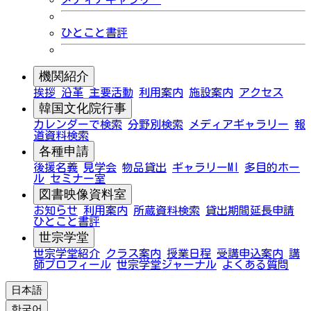
ひとこと書評
機関紹介
挨拶
沿革
主要活動
利用案内
施設案内
アクセス
韓国文化院行事
カレンダーで検索
分野別検索
メディアギャラリー
報
道資料検索
各種申請
後援名義
見学会
物品貸出
ギャラリーMI
多目的ホー
ル
セミナー室
図書映像資料室
お知らせ
利用案内
所蔵資料検索
貸出期間延長申請
ひとこと書評
世宗学堂
世宗学堂紹介
クラス案内
授業日程
受講申込案内
講
師プロフィール
世宗学堂ジャーナル
よくある質問
日本語
한국어