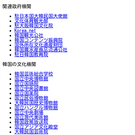
関連政府機関
駐日本国大韓民国大使館
文化体育観光部
駐大阪韓国文化院
Korea.net
韓国観光公社
韓国コンテンツ振興院
国外所在文化遺産財団
韓国農水産食品流通公社
駐日韓国教育院
韓国の文化機関
韓国芸術総合学校
国立中央博物館
国立国語院
国立中央図書館
国立国楽院
国立民俗博物館
大韓民国歴史博物館
国立ハングル博物館
国立中央劇場
国立現代美術館
韓国政策放送院
国立アジア文化殿堂
大韓民国芸術院