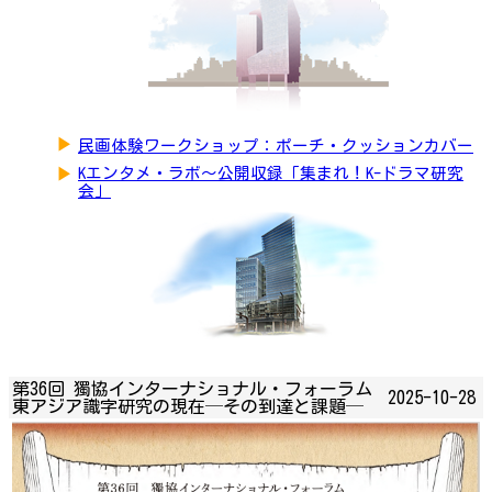
▶
民画体験ワークショップ：ポーチ・クッションカバー
▶
Kエンタメ・ラボ～公開収録「集まれ！K-ドラマ研究
会」
第36回 獨協インターナショナル・フォーラム
2025-10-28
東アジア識字研究の現在─その到達と課題─