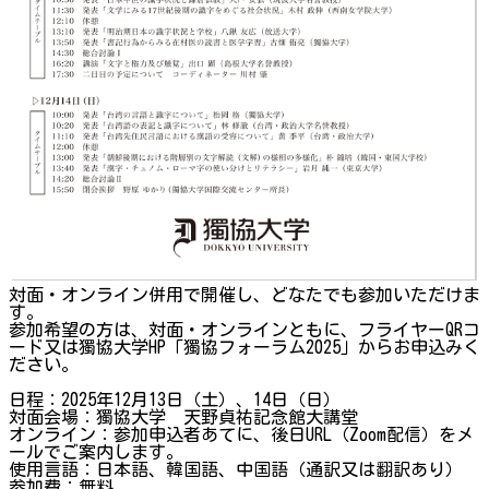
対面・オンライン併用で開催し、どなたでも参加いただけま
す。
参加希望の方は、対面・オンラインともに、フライヤーQRコ
ード又は獨協大学HP「獨協フォーラム2025」からお申込みく
ださい。
日程：2025年12月13日（土）、14日（日）
対面会場：獨協大学 天野貞祐記念館大講堂
オンライン：参加申込者あてに、後日URL（Zoom配信）をメ
ールでご案内します。
使用言語：日本語、韓国語、中国語（通訳又は翻訳あり）
参加費：無料