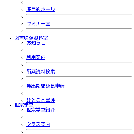
多目的ホール
セミナー室
図書映像資料室
お知らせ
利用案内
所蔵資料検索
貸出期間延長申請
ひとこと書評
世宗学堂
世宗学堂紹介
クラス案内