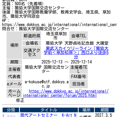
定員：500名（先着順）
主催：獨協大学国際交流センター
後援：獨協大学国際教養学部、教育史学会、埼玉県、草加
市、獨協大学同窓会
HP：
https://www.dokkyo.ac.jp/international/international_cen
問合せ：獨協大学国際交流センター
埼玉県草加
都道府県
会場TEL
市
会場名
獨協大学 天野貞祐記念館 大講堂
場所
東武スカイツリーライン「獨協大
交通アク
学前＜草加松原＞」西口より徒歩5
セス
分
期間
2025-12-13 ～ 2025-12-14
獨協大学 国際交流セン
主催者TE
主催者
ター
L
代表者
FAX番号
a-kokuse@stf.dokkyo.a
eメール
担当者
c.jp
ホーム
https://www.dokkyo.ac.jp/international/
ページ
international_center/forum/2025.html
修正
分類
タイトル
場所
期間
現代アートセミナー K-Art N
2027.3.5