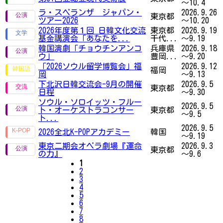
～10.4
ラ・スペランザ ジャパン・
2026.9.26
東京都
ツアー2026
～10.20
2026年度第１回 日韓文化交流
東京都
2026.9.19
基金講演会「あなたを...
千代...
～9.19
韓国演劇「チョウチンアンコ
兵庫県
2026.9.18
ウ」
豊岡...
～9.20
「2026ソウル留学博覧会」福
2026.9.12
福岡
岡
～9.13
下北沢日韓交流会-9月の開催
2026.9.5
東京都
日程
～9.30
ソウル・ソロイッツ・フルー
2026.9.5
ト・オーケストラコンサー
東京都
～9.5
ト...
2026.9.5
2026全北K-POPアカデミー
韓国
～9.19
東京二期会オペラ劇場『運命
2026.9.3
東京都
の力』
～9.6
1
2
3
4
5
6
7
8