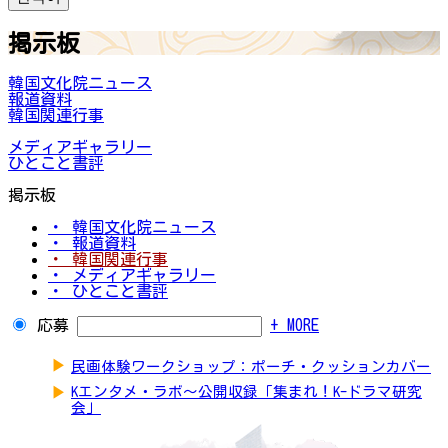
掲示板
韓国文化院ニュース
報道資料
韓国関連行事
メディアギャラリー
ひとこと書評
掲示板
・ 韓国文化院ニュース
・ 報道資料
・ 韓国関連行事
・ メディアギャラリー
・ ひとこと書評
応募
+ MORE
▶
民画体験ワークショップ：ポーチ・クッションカバー
▶
Kエンタメ・ラボ～公開収録「集まれ！K-ドラマ研究
会」