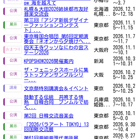
小樽市
ow 海を越えて
～3.7
札幌＆大田2026姉妹都市友好
北海道
2026.12.1
音楽交流会
札幌...
8～12.18
第三回「アジア新鋭デザイナ
2026.11.1
ーファッションコンテス
東京都
5～11.15
ト」...
東京韓国合唱団 第6回定期演
2026.11.7
東京都
奏会「ネオンから夕焼けへ...
～11.7
四天王寺ワッソなにわの宮ス
2026.11.1
大阪府
テージ2026
～10.1
2026.10.3
KPOPSHOW2026開催案内
新潟
1～10.31
ザ・フェニックスホールに集
2026.10.2
うトップアンサンブルシリ
大阪
5～10.25
ー...
2026.10.2
文京祭特別講演会＆イベント
東京
5～10.25
鼓動する伝統 共鳴する情
兵庫県
2026.10.1
熱 日韓合同 プンムルで紡
姫路...
7～10.17
ぐ...
2026.10.1
第2回 日韓交流音楽会
東京都
5～0.0
「2026パラアート TOKYO」13
2026.9.30
東京都
回国際交流展
～10.4
2026.9.27
第61回亜細亜現代美術展
東京都