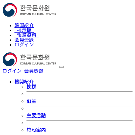
韓国紹介
掲示板
報道資料
会員登録
ログイン
ログイン
会員登録
한국어
機関紹介
挨拶
沿革
主要活動
施設案内