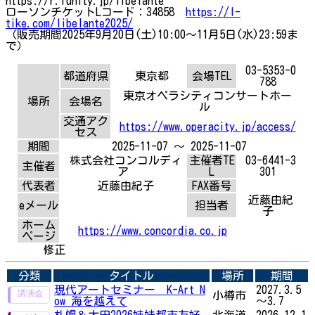
https://r.funity.jp/libelante
ローソンチケットLコード：34858
https://l-
tike.com/libelante2025/
（販売期間2025年9月20日(土)10:00～11月5日(水)23:59ま
で）
03-5353-0
都道府県
東京都
会場TEL
788
東京オペラシティコンサートホー
場所
会場名
ル
交通アク
https://www.operacity.jp/access/
セス
期間
2025-11-07 ～ 2025-11-07
株式会社コンコルディ
主催者TE
03-6441-3
主催者
ア
L
301
代表者
近藤由紀子
FAX番号
近藤由紀
eメール
担当者
子
ホーム
https://www.concordia.co.jp
ページ
修正
分類
タイトル
場所
期間
現代アートセミナー K-Art N
2027.3.5
小樽市
ow 海を越えて
～3.7
札幌＆大田2026姉妹都市友好
北海道
2026.12.1