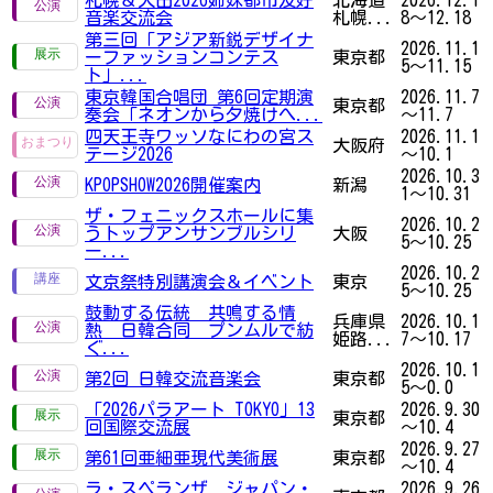
音楽交流会
札幌...
8～12.18
第三回「アジア新鋭デザイナ
2026.11.1
ーファッションコンテス
東京都
5～11.15
ト」...
東京韓国合唱団 第6回定期演
2026.11.7
東京都
奏会「ネオンから夕焼けへ...
～11.7
四天王寺ワッソなにわの宮ス
2026.11.1
大阪府
テージ2026
～10.1
2026.10.3
KPOPSHOW2026開催案内
新潟
1～10.31
ザ・フェニックスホールに集
2026.10.2
うトップアンサンブルシリ
大阪
5～10.25
ー...
2026.10.2
文京祭特別講演会＆イベント
東京
5～10.25
鼓動する伝統 共鳴する情
兵庫県
2026.10.1
熱 日韓合同 プンムルで紡
姫路...
7～10.17
ぐ...
2026.10.1
第2回 日韓交流音楽会
東京都
5～0.0
「2026パラアート TOKYO」13
2026.9.30
東京都
回国際交流展
～10.4
2026.9.27
第61回亜細亜現代美術展
東京都
～10.4
ラ・スペランザ ジャパン・
2026.9.26