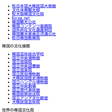
駐日本国大韓民国大使館
文化体育観光部
駐大阪韓国文化院
Korea.net
韓国観光公社
韓国コンテンツ振興院
国外所在文化遺産財団
韓国農水産食品流通公社
駐日韓国教育院
韓国の文化機関
韓国芸術総合学校
国立中央博物館
国立国語院
国立中央図書館
国立国楽院
国立民俗博物館
大韓民国歴史博物館
国立ハングル博物館
国立中央劇場
国立現代美術館
韓国政策放送院
国立アジア文化殿堂
大韓民国芸術院
世界の韓国文化院