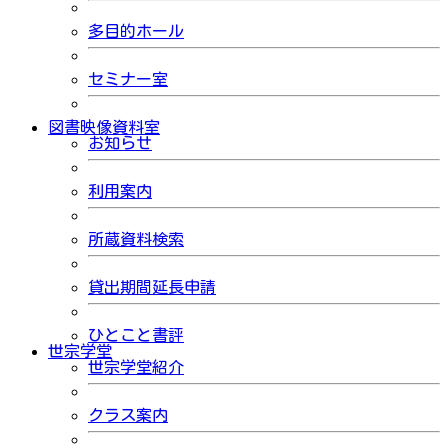
多目的ホール
セミナー室
図書映像資料室
お知らせ
利用案内
所蔵資料検索
貸出期間延長申請
ひとこと書評
世宗学堂
世宗学堂紹介
クラス案内