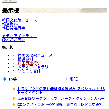
掲示板
韓国文化院ニュース
報道資料
韓国関連行事
メディアギャラリー
ひとこと書評
掲示板
・ 韓国文化院ニュース
・ 報道資料
・ 韓国関連行事
・ メディアギャラリー
・ ひとこと書評
応募
+ MORE
▶
ドラマ『女王の家』無料初放送記念 スペシャル上映&
トークイベント
▶
民画体験ワークショップ：ポーチ・クッションカバー
▶
Kエンタメ・ラボ～公開収録「集まれ！K-ドラマ研究
会」