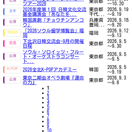
東京都
ツアー2026
～10.20
2026年度第１回 日韓文化交流
東京都
2026.9.19
基金講演会「あなたを...
千代...
～9.19
韓国演劇「チョウチンアンコ
兵庫県
2026.9.18
ウ」
豊岡...
～9.20
「2026ソウル留学博覧会」福
2026.9.12
福岡
岡
～9.13
下北沢日韓交流会-9月の開催
2026.9.5
東京都
日程
～9.30
ソウル・ソロイッツ・フルー
2026.9.5
ト・オーケストラコンサー
東京都
～9.5
ト...
2026.9.5
2026全北K-POPアカデミー
韓国
～9.19
東京二期会オペラ劇場『運命
2026.9.3
東京都
の力』
～9.6
1
2
3
4
5
6
7
8
9
10