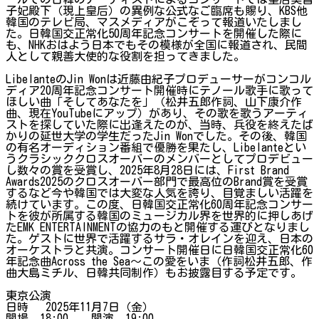
子妃殿下（現上皇后）の異例な公式なご臨席も賜り、KBS他
韓国のテレビ局、マスメディアがこぞって報道いたしまし
た。日韓国交正常化50周年記念コンサートを開催した際に
も、NHKおはよう日本でもその模様が全国に報道され、民間
人として親善大使的な役割を担ってきました。
LibelanteのJin Wonは近藤由紀子プロデューサーがコンコル
ディア20周年記念コンサート開催時にテノール歌手に歌って
ほしい曲「そしてあなたを」（松井五郎作詞、山下康介作
曲、現在YouTubeにアップ）があり、その歌を歌うアーティ
ストを探していた際に出逢えたのが、当時、兵役を終えたば
かりの延世大学の学生だったJin Wonでした。その後、韓国
の有名オーディション番組で優勝を果たし、Libelanteとい
うクラシッククロスオーバーのメンバーとしてプロデビュー
し数々の賞を受賞し、2025年8月28日には、First Brand
Awards2025のクロスオーバー部門で最高位のBrand賞を受賞
するなど今や韓国では大変な人気を誇り、目覚ましい活躍を
続けています。この度、日韓国交正常化60周年記念コンサー
トを彼が所属する韓国のミュージカル界を世界的に押しあげ
たEMK ENTERTAINMENTの協力のもと開催する運びとなりまし
た。ゲストに世界で活躍するサラ・オレインを迎え、日本の
オーケストラと共演。コンサート開催日に日韓国交正常化60
年記念曲Across the Sea～この愛をいま（作詞松井五郎、作
曲大島ミチル、日韓共同制作）もお披露目する予定です。
東京公演
日時 2025年11月7日（金）
開場 18:00 開演 19:00