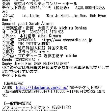
会場 東京オペラシティコンサートホール
チケット料金 S席11,000円（税込み） A席9,900円(税込
み)
♪出演 Libelante （Kim Ji Hoon, Jin Won, Roh Hyun
Woo ）
Special guest Sarah Àlainn
♪音楽監督・指揮 大島ミチル Michiru Oshima
オーケストラ CONCORDIA STRINGS
♪Piano 木村裕平 Yuhei Kimura
♪主催 CONCORDIA https//www.concordia.co.jp
♪共催 EMK ENTERTAIMENT
♪後援 駐日韓国大使館 韓国文化院
♪協力 スラップショット
♪企画・プロデュース 近藤由紀子 Yukiko
Kondo（CONCORDIA）/
Sophy Jiwon Kim（EMK ENTERTAIMENT）
※この公演は外務省の日韓国交正常化60周年記念事業として
認定を受けています。
チケット販売
【海外販売】
ZAIKO
https://libelante.zaiko.io/
電子チケット発行
（販売期間2025年9月20日(土)10:00～11月6日(木)23:59ま
で）
【一般国内販売】
ファミリーマートチケット（EVENTIFY）