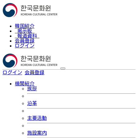
韓国紹介
掲示板
報道資料
会員登録
ログイン
ログイン
会員登録
한국어
機関紹介
挨拶
沿革
主要活動
施設案内