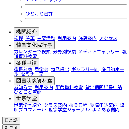
ひとこと書評
機関紹介
挨拶
沿革
主要活動
利用案内
施設案内
アクセス
韓国文化院行事
カレンダーで検索
分野別検索
メディアギャラリー
報
道資料検索
各種申請
後援名義
見学会
物品貸出
ギャラリーMI
多目的ホー
ル
セミナー室
図書映像資料室
お知らせ
利用案内
所蔵資料検索
貸出期間延長申請
ひとこと書評
世宗学堂
世宗学堂紹介
クラス案内
授業日程
受講申込案内
講
師プロフィール
世宗学堂ジャーナル
よくある質問
日本語
한국어