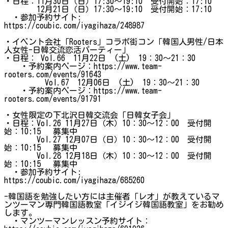
・日程：11月30日（日）17:30～19:10 受付開始：17:10
12月21日（日）17:30～19:10 受付開始：17:10
・参加予約サイト:
https://coubic.com/iyagihaza/248987
・イベント会社「Rooters」コラボ街コン「韓国人男性/日本
人女性-日韓交流恋活パーティー」
・日程： Vol.66 11月22日 (土) 19：30～21：30
・予約案内ページ：https://www.team-
rooters.com/events/91643
Vol.67 12月06日 (土) 19：30～21：30
・予約案内ページ：https://www.team-
rooters.com/events/91791
・女性限定の下北沢日韓交流会「日韓女子会」
・日程：Vol.26 11月27日（木）10：30～12：00 受付開
始：10:15 募集中
Vol.27 12月07日（日）10：30～12：00 受付開
始：10:15 募集中
Vol.28 12月18日（木）10：30～12：00 受付開
始：10:15 募集中
・参加予約サイト:
https://coubic.com/iyagihaza/685260
-韓国語を勉強したい方には主催者「レオ」が教えているマ
ンツーマン専門韓国語教室「イジイジ韓国語教室」をお勧め
します。
・マンツーマンレッスン予約サイト：