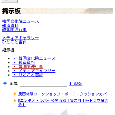
掲示板
韓国文化院ニュース
報道資料
韓国関連行事
メディアギャラリー
ひとこと書評
掲示板
・ 韓国文化院ニュース
・ 報道資料
・ 韓国関連行事
・ メディアギャラリー
・ ひとこと書評
応募
+ MORE
▶
民画体験ワークショップ：ポーチ・クッションカバー
▶
Kエンタメ・ラボ～公開収録「集まれ！K-ドラマ研究
会」