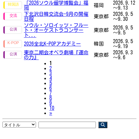
「2026ソウル留学博覧会」福
2026.9.12
福岡
岡
～9.13
下北沢日韓交流会-9月の開催
2026.9.5
東京都
日程
～9.30
ソウル・ソロイッツ・フルー
2026.9.5
ト・オーケストラコンサー
東京都
～9.5
ト...
2026.9.5
2026全北K-POPアカデミー
韓国
～9.19
東京二期会オペラ劇場『運命
2026.9.3
東京都
の力』
～9.6
1
2
3
4
5
6
7
8
9
10
Next
»