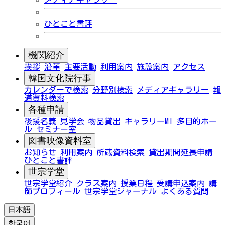
ひとこと書評
機関紹介
挨拶
沿革
主要活動
利用案内
施設案内
アクセス
韓国文化院行事
カレンダーで検索
分野別検索
メディアギャラリー
報
道資料検索
各種申請
後援名義
見学会
物品貸出
ギャラリーMI
多目的ホー
ル
セミナー室
図書映像資料室
お知らせ
利用案内
所蔵資料検索
貸出期間延長申請
ひとこと書評
世宗学堂
世宗学堂紹介
クラス案内
授業日程
受講申込案内
講
師プロフィール
世宗学堂ジャーナル
よくある質問
日本語
한국어