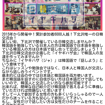
2015年から開催中！累計参加者6000人越！下北沢唯一の日韓
交流会！
楽しい街、下北沢で開催している日韓交流しませんか？
韓国語を勉強している日本人の方は韓国語で日本語を勉強し
ている韓国人の方は日本語で話し合って交流しましょう！！
下北沢日韓交流会が企画した「イヤギハザ会」で韓国人の友
達を作ってみませんか？
ちなみに「イヤキハザ（ジャ）」は韓国語で「話しよう」と
いう意味です。
これはレッスンや勉強会ではなく、日本人と韓国人が交流し
ながら話し合うイベントです。
基本的には会の中では日本語と韓国語を両方使います。
まだ韓国語を話すのに自信がない方は日本語だけで話しても
いいので、韓国人と交流したい方なら参加可能です！
出来れば、簡単な自己紹介だけ韓国語で言えるように準備し
ていただければ問題ないと思います！
そして一人で参加する女性の方も多くいらっしゃるので一人
だから迷っている方も安心して参加して下さい。
もし、女性だけで話したい方は女性だけのチームを作ること