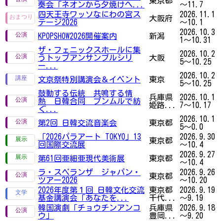
東京都
奏会「ネオンから夕焼けへ...
～11.7
四天王寺ワッソなにわの宮ス
2026.11.1
大阪府
テージ2026
～10.1
2026.10.3
KPOPSHOW2026開催案内
新潟
1～10.31
ザ・フェニックスホールに集
2026.10.2
うトップアンサンブルシリ
大阪
5～10.25
ー...
2026.10.2
文京祭特別講演会＆イベント
東京
5～10.25
鼓動する伝統 共鳴する情
兵庫県
2026.10.1
熱 日韓合同 プンムルで紡
姫路...
7～10.17
ぐ...
2026.10.1
第2回 日韓交流音楽会
東京都
5～0.0
「2026パラアート TOKYO」13
2026.9.30
東京都
回国際交流展
～10.4
2026.9.27
第61回亜細亜現代美術展
東京都
～10.4
ラ・スペランザ ジャパン・
2026.9.26
東京都
ツアー2026
～10.20
2026年度第１回 日韓文化交流
東京都
2026.9.19
基金講演会「あなたを...
千代...
～9.19
韓国演劇「チョウチンアンコ
兵庫県
2026.9.18
ウ」
豊岡...
～9.20