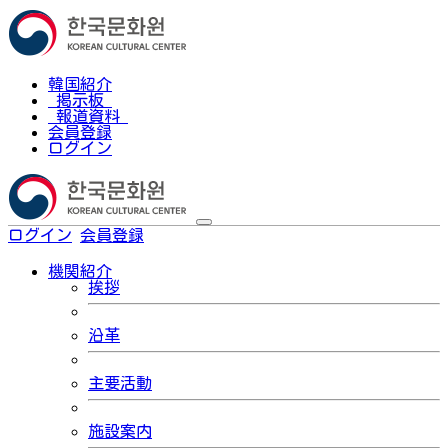
韓国紹介
掲示板
報道資料
会員登録
ログイン
ログイン
会員登録
한국어
機関紹介
挨拶
沿革
主要活動
施設案内