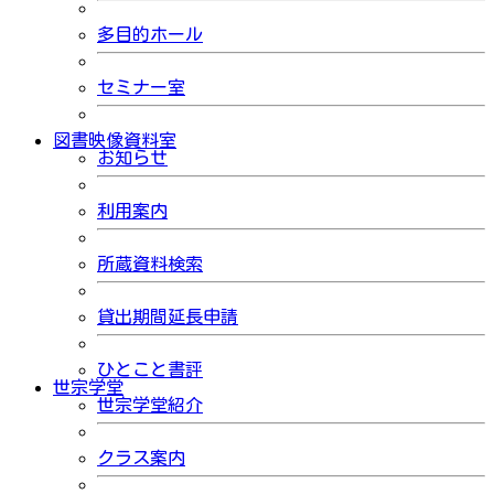
多目的ホール
セミナー室
図書映像資料室
お知らせ
利用案内
所蔵資料検索
貸出期間延長申請
ひとこと書評
世宗学堂
世宗学堂紹介
クラス案内