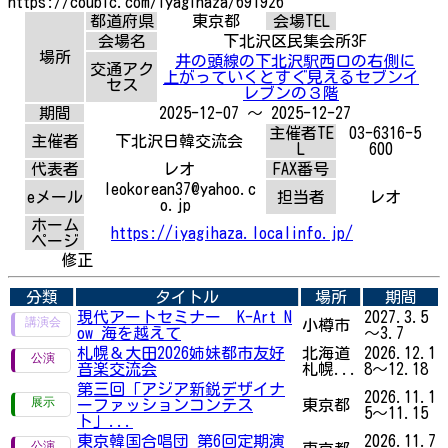
https://coubic.com/iyagihaza/691926
都道府県
東京都
会場TEL
会場名
下北沢区民集会所3F
場所
井の頭線の下北沢駅西口の右側に
交通アク
上がっていくとすぐ見えるセブンイ
セス
レブンの３階
期間
2025-12-07 ～ 2025-12-27
主催者TE
03-6316-5
主催者
下北沢日韓交流会
L
600
代表者
レオ
FAX番号
leokorean37@yahoo.c
eメール
担当者
レオ
o.jp
ホーム
https://iyagihaza.localinfo.jp/
ページ
修正
分類
タイトル
場所
期間
現代アートセミナー K-Art N
2027.3.5
小樽市
ow 海を越えて
～3.7
札幌＆大田2026姉妹都市友好
北海道
2026.12.1
音楽交流会
札幌...
8～12.18
第三回「アジア新鋭デザイナ
2026.11.1
ーファッションコンテス
東京都
5～11.15
ト」...
東京韓国合唱団 第6回定期演
2026.11.7