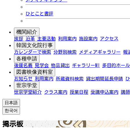
ひとこと書評
機関紹介
挨拶
沿革
主要活動
利用案内
施設案内
アクセス
韓国文化院行事
カレンダーで検索
分野別検索
メディアギャラリー
報
各種申請
後援名義
見学会
物品貸出
ギャラリーMI
多目的ホール
図書映像資料室
お知らせ
利用案内
所蔵資料検索
貸出期間延長申請
ひ
世宗学堂
世宗学堂紹介
クラス案内
授業日程
受講申込案内
講師
日本語
한국어
掲示板