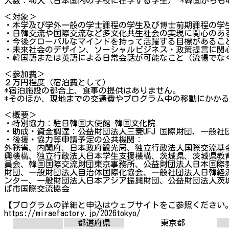
人数：40人（日本国内の学校に在学する学生） *韓国からも
＜対象＞
・本学及び学外一般の学士課程の学生及び博士前期課程の学
・日韓交流や国際交流など多文化共生社会の実現に関心のあ
・今後グローバルなマインドを持って活躍する目標があるこ
・未来社会のデザイン、ソーシャルビジネス・政策提言に関
・韓国語または英語による日常会話が可能なこと（流暢でな
＜参加費＞
２万円程度（宿泊費として）
*宿泊施設の都合上、食事の提供はありません。
*そのほか、現地までの交通費やプログラム中の移動にかか
＜概要＞
・特別協力：駐日韓国大使館 韓国文化院
・助成・資金調達：公益財団法人三菱UFJ 国際財団，一般
・後援・協力等申請予定の公共機関：
外務省、内閣府、日本政府観光局、独立行政法人国際交流基
興機構、独立行政法人日本学生支援機構、茨城県、茨城県教
員会、韓国国際交流財団東京事務所、公益財団法人日本国際
財団、一般財団法人自治体国際化協会、一般社団法人日韓経
ンター、一般財団法人日本アジア振興財団、公益財団法人茨
ば市国際交流協会
【プログラムの詳細と申込はウェブサイトをご参照ください
https://miraefactory.jp/2026tokyo/
都道府県
東京都