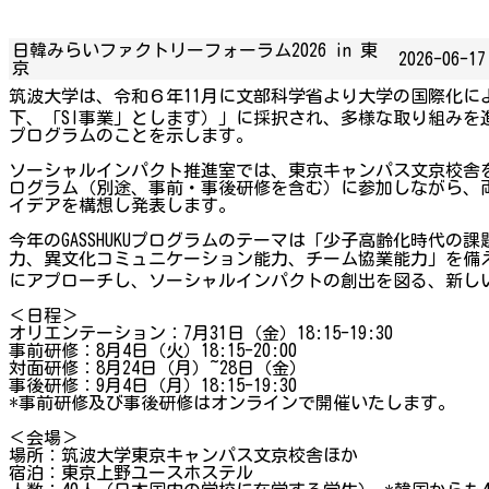
日韓みらいファクトリーフォーラム2026 in 東
2026-06-17
京
筑波大学は、令和６年11月に文部科学省より大学の国際化によ
下、「SI事業」とします）」に採択され、多様な取り組みを進
プログラムのことを示します。
ソーシャルインパクト推進室では、東京キャンパス文京校舎
ログラム（別途、事前・事後研修を含む）に参加しながら、
イデアを構想し発表します。
今年のGASSHUKUプログラムのテーマは「少子高齢化時
力、異文化コミュニケーション能力、チーム協業能力」を備
にアプローチし、ソーシャルインパクトの創出を図る、新し
＜日程＞
オリエンテーション：7月31日（金）18:15-19:30
事前研修：8月4日（火）18:15-20:00
対面研修：8月24日（月）~28日（金）
事後研修：9月4日（月）18:15-19:30
*事前研修及び事後研修はオンラインで開催いたします。
＜会場＞
場所：筑波大学東京キャンパス文京校舎ほか
宿泊：東京上野ユースホステル