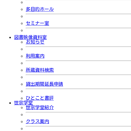
多目的ホール
セミナー室
図書映像資料室
お知らせ
利用案内
所蔵資料検索
貸出期間延長申請
ひとこと書評
世宗学堂
世宗学堂紹介
クラス案内