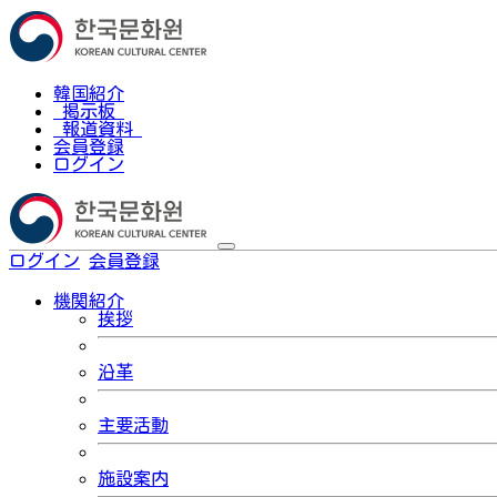
韓国紹介
掲示板
報道資料
会員登録
ログイン
ログイン
会員登録
한국어
機関紹介
挨拶
沿革
主要活動
施設案内