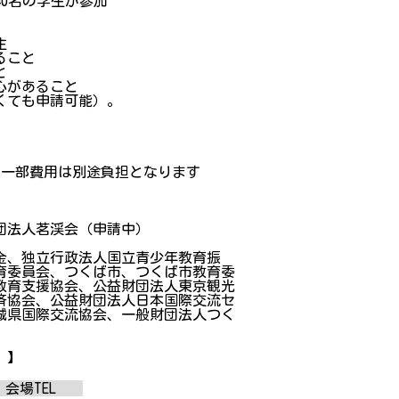
40名の学生が参加
生
ること
と
心があること
くても申請可能）。
る一部費用は別途負担となります
社団法人茗渓会（申請中）
金、独立行政法人国立青少年教育振
育委員会、つくば市、つくば市教育委
教育支援協会、公益財団法人東京観光
済協会、公益財団法人日本国際交流セ
城県国際交流協会、一般財団法人つく
。】
会場TEL