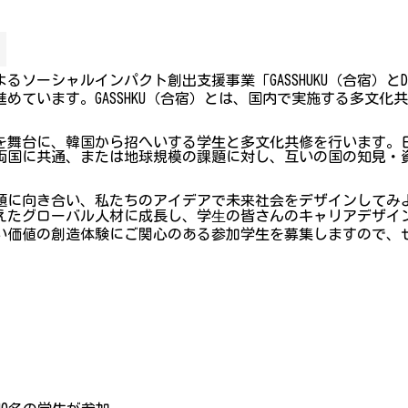
るソーシャルインパクト創出支援事業「GASSHUKU（合宿）と
めています。GASSHKU（合宿）とは、国内で実施する多文化
を舞台に、韓国から招へいする学生と多文化共修を行います。日
両国に共通、または地球規模の課題に対し、互いの国の知見・
代の課題に向き合い、私たちのアイデアで未来社会をデザインして
えたグローバル人材に成長し、学⽣の皆さんのキャリアデザイ
い価値の創造体験にご関心のある参加学生を募集しますので、