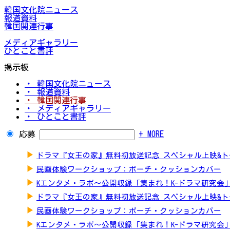
韓国文化院ニュース
報道資料
韓国関連行事
メディアギャラリー
ひとこと書評
掲示板
・ 韓国文化院ニュース
・ 報道資料
・ 韓国関連行事
・ メディアギャラリー
・ ひとこと書評
応募
+ MORE
▶
ドラマ『女王の家』無料初放送記念 スペシャル上映&
▶
民画体験ワークショップ：ポーチ・クッションカバー
▶
Kエンタメ・ラボ～公開収録「集まれ！K-ドラマ研究会
▶
ドラマ『女王の家』無料初放送記念 スペシャル上映&
▶
民画体験ワークショップ：ポーチ・クッションカバー
▶
Kエンタメ・ラボ～公開収録「集まれ！K-ドラマ研究会