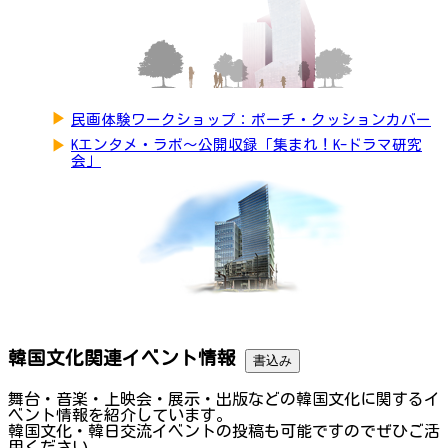
▶
民画体験ワークショップ：ポーチ・クッションカバー
▶
Kエンタメ・ラボ～公開収録「集まれ！K-ドラマ研究
会」
韓国文化関連イベント情報
書込み
舞台・音楽・上映会・展示・出版などの韓国文化に関するイ
ベント情報を紹介しています。
韓国文化・韓日交流イベントの投稿も可能ですのでぜひご活
用ください。