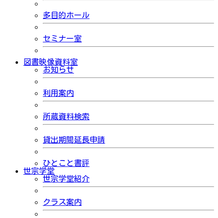
多目的ホール
セミナー室
図書映像資料室
お知らせ
利用案内
所蔵資料検索
貸出期間延長申請
ひとこと書評
世宗学堂
世宗学堂紹介
クラス案内