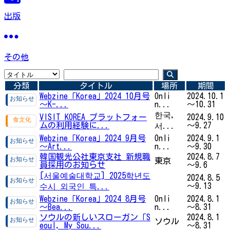
出版
その他
分類
タイトル
場所
期間
Webzine「Korea」2024 10月号
Onli
2024.10.1
～K-...
n...
～10.31
한국,
VISIT KOREA プラットフォー
2024.9.10
ムの利用経験に...
～9.27
서...
Webzine「Korea」2024 9月号
Onli
2024.9.1
～Art...
n...
～9.30
韓国観光公社東京支社 新規職
2024.8.7
東京
員採用のお知らせ
～9.6
[서울예술대학교] 2025학년도
2024.8.5
～9.13
수시 외국인 특...
Webzine「Korea」2024 8月号
Onli
2024.8.1
～Bea...
n...
～8.31
ソウルの新しいスローガン「S
2024.8.1
ソウル
eoul, My Sou...
～8.31