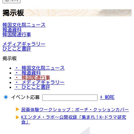
掲示板
韓国文化院ニュース
報道資料
韓国関連行事
メディアギャラリー
ひとこと書評
掲示板
・ 韓国文化院ニュース
・ 報道資料
・ 韓国関連行事
・ メディアギャラリー
・ ひとこと書評
イベント応募
+ MORE
▶
民画体験ワークショップ：ポーチ・クッションカバー
▶
Kエンタメ・ラボ～公開収録「集まれ！K-ドラマ研究
会」