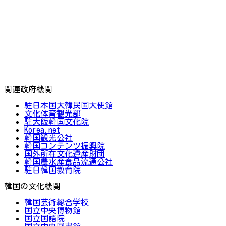
関連政府機関
駐日本国大韓民国大使館
文化体育観光部
駐大阪韓国文化院
Korea.net
韓国観光公社
韓国コンテンツ振興院
国外所在文化遺産財団
韓国農水産食品流通公社
駐日韓国教育院
韓国の文化機関
韓国芸術総合学校
国立中央博物館
国立国語院