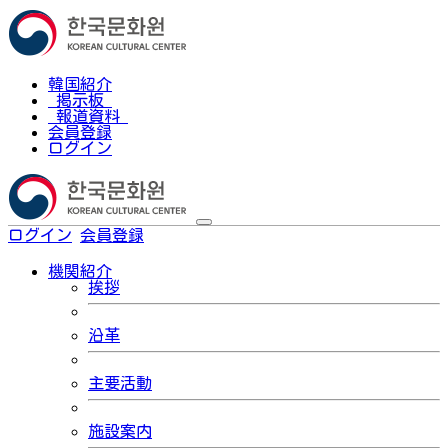
韓国紹介
掲示板
報道資料
会員登録
ログイン
ログイン
会員登録
한국어
機関紹介
挨拶
沿革
主要活動
施設案内