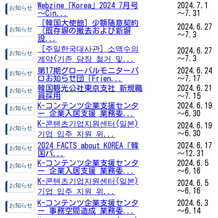
Webzine「Korea」2024 7月号
2024.7.1
～Cin...
～7.31
［韓国大使館］少額随意契約
2024.6.27
（既存塀の撤去および新塀
～7.3
設...
［주일한국대사관］소액수의
2024.6.27
～7.3
계약(기존 담장 철거 및...
第17期グローバルモニターパ
2024.6.24
ロお知らせ団「Frien...
～7.17
韓国観光公社東京支社 新規職
2024.6.21
員採用
～7.15
K-コンテンツ企業支援センタ
2024.6.19
ー 企業入居支援 業務委...
～6.30
K-콘텐츠기업지원센터(일본)
2024.6.19
～6.30
기업 입주 지원 위...
2024 FACTS about KOREA「韓
2024.6.17
国パ...
～12.31
K-コンテンツ企業支援センタ
2024.6.5
ー 企業入居支援 業務委...
～6.16
K-콘텐츠기업지원센터(일본)
2024.6.5
～6.16
기업 입주 지원 위...
K-コンテンツ企業支援センタ
2024.6.3
ー 事務空間造成 業務委...
～6.14