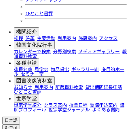
ひとこと書評
機関紹介
挨拶
沿革
主要活動
利用案内
施設案内
アクセス
韓国文化院行事
カレンダーで検索
分野別検索
メディアギャラリー
報
道資料検索
各種申請
後援名義
見学会
物品貸出
ギャラリーMI
多目的ホー
ル
セミナー室
図書映像資料室
お知らせ
利用案内
所蔵資料検索
貸出期間延長申請
ひとこと書評
世宗学堂
世宗学堂紹介
クラス案内
授業日程
受講申込案内
講
師プロフィール
世宗学堂ジャーナル
よくある質問
日本語
한국어