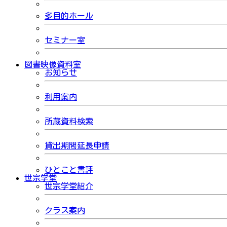
多目的ホール
セミナー室
図書映像資料室
お知らせ
利用案内
所蔵資料検索
貸出期間延長申請
ひとこと書評
世宗学堂
世宗学堂紹介
クラス案内