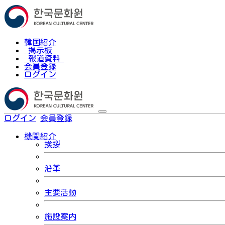
韓国紹介
掲示板
報道資料
会員登録
ログイン
ログイン
会員登録
한국어
機関紹介
挨拶
沿革
主要活動
施設案内