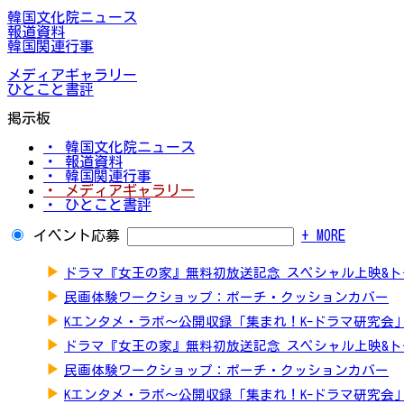
韓国文化院ニュース
報道資料
韓国関連行事
メディアギャラリー
ひとこと書評
掲示板
・ 韓国文化院ニュース
・ 報道資料
・ 韓国関連行事
・ メディアギャラリー
・ ひとこと書評
イベント応募
+ MORE
▶
ドラマ『女王の家』無料初放送記念 スペシャル上映&
▶
民画体験ワークショップ：ポーチ・クッションカバー
▶
Kエンタメ・ラボ～公開収録「集まれ！K-ドラマ研究会
▶
ドラマ『女王の家』無料初放送記念 スペシャル上映&
▶
民画体験ワークショップ：ポーチ・クッションカバー
▶
Kエンタメ・ラボ～公開収録「集まれ！K-ドラマ研究会