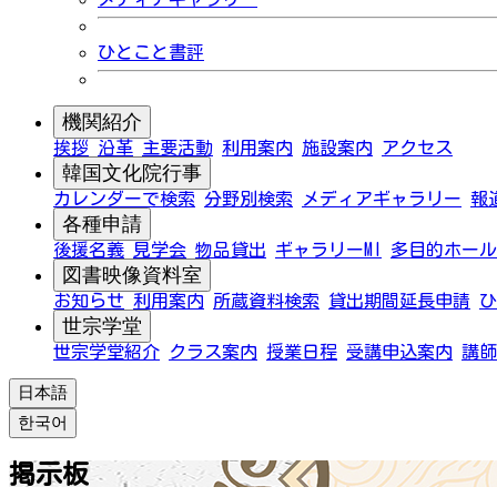
ひとこと書評
機関紹介
挨拶
沿革
主要活動
利用案内
施設案内
アクセス
韓国文化院行事
カレンダーで検索
分野別検索
メディアギャラリー
報
各種申請
後援名義
見学会
物品貸出
ギャラリーMI
多目的ホール
図書映像資料室
お知らせ
利用案内
所蔵資料検索
貸出期間延長申請
ひ
世宗学堂
世宗学堂紹介
クラス案内
授業日程
受講申込案内
講師
日本語
한국어
掲示板